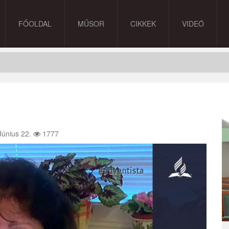
FŐOLDAL
MŰSOR
CIKKEK
VIDEÓ
Június 22.
1777