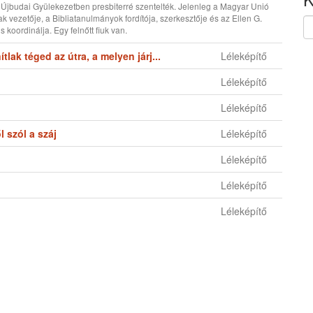
jbudai Gyülekezetben presbiterré szentelték. Jelenleg a Magyar Unió
 vezetője, a Bibliatanulmányok fordítója, szerkesztője és az Ellen G.
 koordinálja. Egy felnőtt fiuk van.
lak téged az útra, a melyen járj...
Léleképítő
Léleképítő
Léleképítő
l szól a száj
Léleképítő
Léleképítő
Léleképítő
Léleképítő