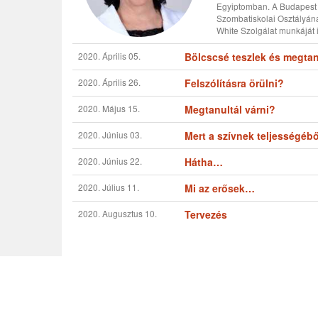
Egyiptomban. A Budapest Ú
Szombatiskolai Osztályának
White Szolgálat munkáját is
2020. Április 05.
Bölcscsé teszlek és megtanít
2020. Április 26.
Felszólításra örülni?
2020. Május 15.
Megtanultál várni?
2020. Június 03.
Mert a szívnek teljességébő
2020. Június 22.
Hátha…
2020. Július 11.
Mi az erősek…
2020. Augusztus 10.
Tervezés