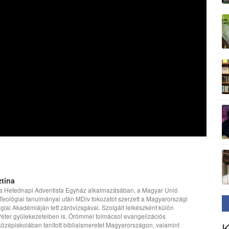
tina
 a Hetednapi Adventista Egyház alkalmazásában, a Magyar Unió
Teológiai tanulmányai után MDiv fokozatot szerzett a Magyarországi
iai Akadémiáján tett záróvizsgával. Szolgált lelkészként külön
 Péter gyülekezeteiben is. Örömmel tolmácsol evangelizációs
K
középiskolában tanított bibliaismeretet Magyarországon, valamint