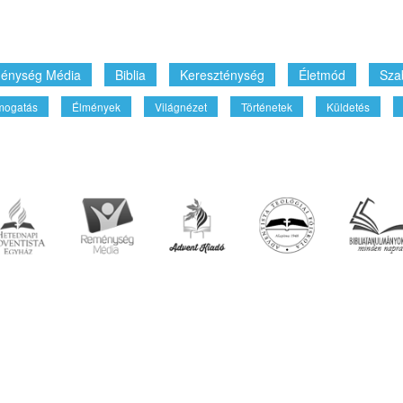
énység Média
Biblia
Kereszténység
Életmód
Sza
mogatás
Élmények
Világnézet
Történetek
Küldetés