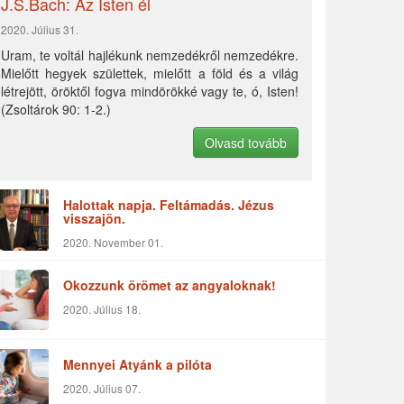
J.S.Bach: Az Isten él
2020. Július 31.
Uram, te voltál hajlékunk nemzedékről nemzedékre.
Mielőtt hegyek születtek, mielőtt a föld és a világ
létrejött, öröktől fogva mindörökké vagy te, ó, Isten!
(Zsoltárok 90: 1-2.)
Olvasd tovább
Halottak napja. Feltámadás. Jézus
visszajön.
2020. November 01.
Okozzunk örömet az angyaloknak!
2020. Július 18.
Mennyei Atyánk a pilóta
2020. Július 07.