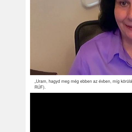
„Uram, hagyd meg még ebben az évben, míg körülá
RÚF).