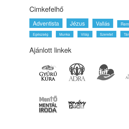
Cimkefelhő
Adventista
Jézus
Vallás
Rem
Egészség
Munka
Világ
Szeretet
Tá
Ajánlott linkek