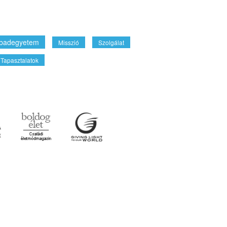
badegyetem
Misszió
Szolgálat
Tapasztalatok