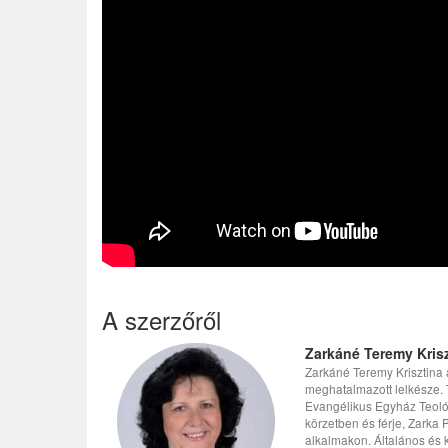
A szerzőről
Zarkáné Teremy Krisz
Zarkáné Teremy Krisztina
meghatalmazott lelkésze. 
Evangélikus Egyház Teológ
körzetben és férje, Zarka
alkalmakon. Általános és 