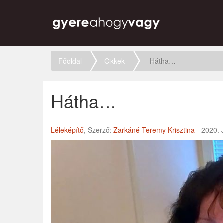
Főoldal
Cikkek
Hátha…
Hátha…
Léleképítő
, Szerző:
Zarkáné Teremy Krisztina
- 2020. 