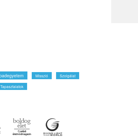
badegyetem
Misszió
Szolgálat
Tapasztalatok