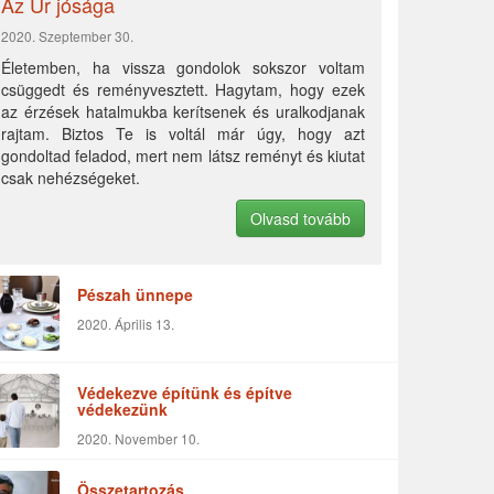
Az Úr jósága
2020. Szeptember 30.
Életemben, ha vissza gondolok sokszor voltam
csüggedt és reményvesztett. Hagytam, hogy ezek
az érzések hatalmukba kerítsenek és uralkodjanak
rajtam. Biztos Te is voltál már úgy, hogy azt
gondoltad feladod, mert nem látsz reményt és kiutat
csak nehézségeket.
Olvasd tovább
Pészah ünnepe
2020. Április 13.
Védekezve építünk és építve
védekezünk
2020. November 10.
Összetartozás