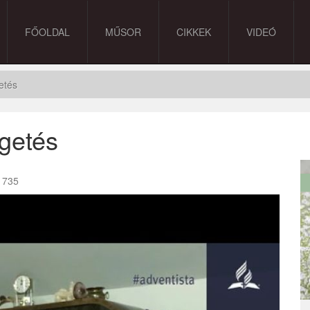
FŐOLDAL
MŰSOR
CIKKEK
VIDEÓ
etés
getés
735