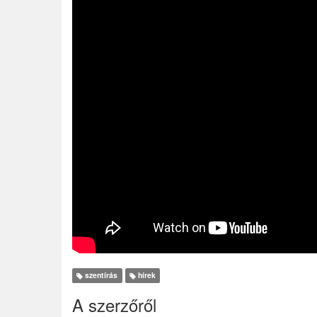
szentírás
hírek
A szerzőről