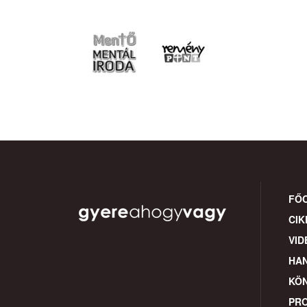
FŐ
CIK
VID
HA
KÖ
PR