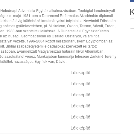
K
a Hetednapi Adventista Egyház alkalmazásában. Teológiai tanulmányait
végezte, majd 1981-ben a Debreceni Református Akadémián diplomát
biekben 3 évig különböző tanulmányokat folytatott a Newboldi Főiskolán
ág számos gyülekezetében, pl. Miskolcon, Ózdon, Tasson, Vácott, Érden,
ében. 1983-ban szentelték lelkésszé. A Dunamelléki Egyházterületen
 az Ifjúsági, Szombatiskolai és Családi Osztályok, valamint a
sztályát vezette. 1996-2004 között misszionáriusként Egyiptomban az
olt. Bibliai szabadegyetemi előadásokat szervezett és tartott
aságban. Evangelizált Magyarország határain kívül Albániában,
diaszolgálatot végez. Munkájában támogatja felesége Zarkáné Teremy
 kötöttek házasságot. Egy fiuk van, Dávid.
Léleképítő
Léleképítő
Léleképítő
Léleképítő
Léleképítő
Léleképítő