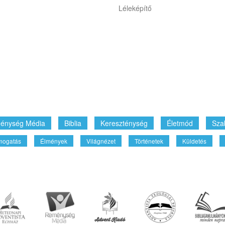
Léleképítő
énység Média
Biblia
Kereszténység
Életmód
Sza
mogatás
Élmények
Világnézet
Történetek
Küldetés