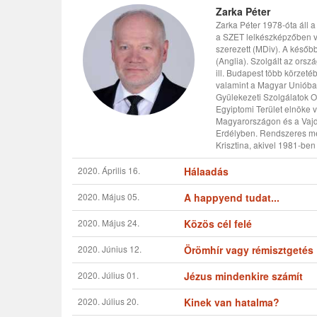
Zarka Péter
Zarka Péter 1978-óta áll 
a SZET lelkészképzőben 
szerezett (MDiv). A későb
(Anglia). Szolgált az orsz
ill. Budapest több körzet
valamint a Magyar Unióban
Gyülekezeti Szolgálatok O
Egyiptomi Terület elnöke v
Magyarországon és a Vajd
Erdélyben. Rendszeres mé
Krisztina, akivel 1981-ben
2020. Április 16.
Hálaadás
2020. Május 05.
A happyend tudat...
2020. Május 24.
Közös cél felé
2020. Június 12.
Örömhír vagy rémisztgetés
2020. Július 01.
Jézus mindenkire számít
2020. Július 20.
Kinek van hatalma?