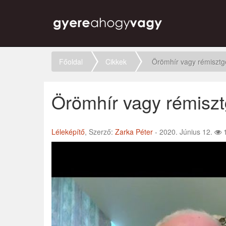
Főoldal
Cikkek
Örömhír vagy rémisztg
Örömhír vagy rémiszt
Léleképítő
, Szerző:
Zarka Péter
- 2020. Június 12.
1