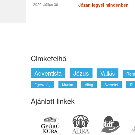
2020. Július 30.
Józan legyél mindenben
Cimkefelhő
Adventista
Jézus
Vallás
Rem
Egészség
Munka
Világ
Szeretet
Tá
Ajánlott linkek