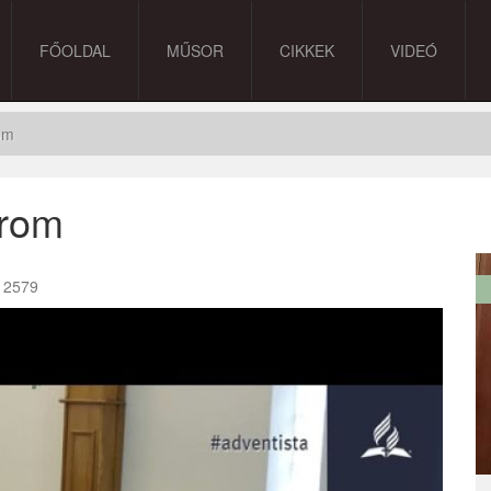
FŐOLDAL
MŰSOR
CIKKEK
VIDEÓ
om
orom
2579