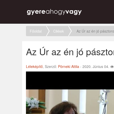
Főoldal
Cikkek
Az Úr az én jó pásztor
Az Úr az én jó pászt
Léleképítő
, Szerző:
Pörneki Attila
- 2020. Június 04.