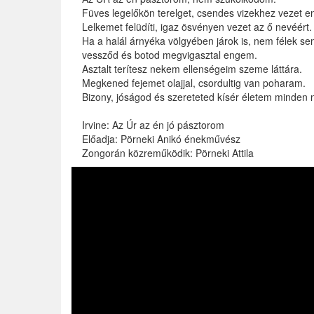
Füves legelőkön terelget, csendes vizekhez vezet 
Lelkemet felüdíti, igaz ösvényen vezet az ő nevéért.
Ha a halál árnyéka völgyében járok is, nem félek se
vessződ és botod megvigasztal engem.
Asztalt terítesz nekem ellenségeim szeme láttára.
Megkened fejemet olajjal, csordultig van poharam.
Bizony, jóságod és szereteted kísér életem minden
Irvine: Az Úr az én jó pásztorom
Előadja: Pörneki Anikó énekművész
Zongorán közreműködik: Pörneki Attila