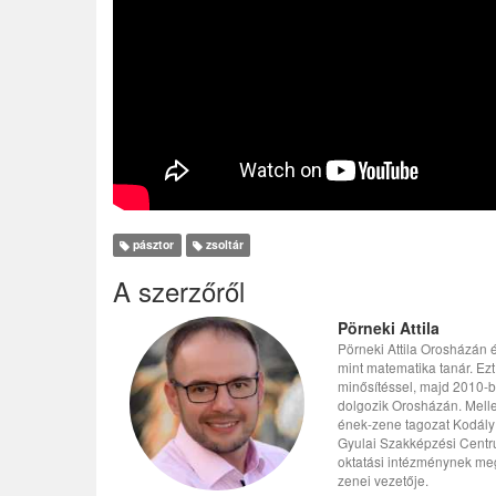
pásztor
zsoltár
A szerzőről
Pörneki Attila
Pörneki Attila Orosházán 
mint matematika tanár. Ez
minősítéssel, majd 2010-b
dolgozik Orosházán. Melle
ének-zene tagozat Kodály 
Gyulai Szakképzési Centr
oktatási intézménynek meg
zenei vezetője.