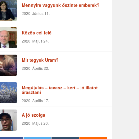
Mennyire vagyunk őszinte emberek?
2020. Június 11.
Közös cél felé
2020. Május 24.
Mit tegyek Uram?
2020. Április 22.
Megújulás – tavasz – kert – jó illatot
árasztani
2020. Április 17.
A jó szolga
2020. Május 20.