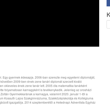
K
él. Egy gyermek édesapja. 2006-ban szerezte meg egyetemi diplomáját,
t követően 2009-ben ének-zene tanári diplomát szerzett kiváló
en okleveles ének-zene tanár lett. 2005 óta matematika tanárként
tte folyamatosan karnagyként is tevékenykedik. Jelenleg az orosházi
Zoltán Gyermekkarának a karnagya, valamint 2020. január 1-től a
um Kossuth Lajos Szakgimnáziuma, Szakközépiskolája és Kollégiuma
bízott igazgatója. 2014 szeptemberétől a Hetednapi Adventista Egyház