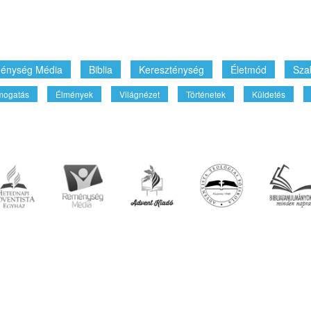
énység Média
Biblia
Kereszténység
Életmód
Sza
mogatás
Élmények
Világnézet
Történetek
Küldetés