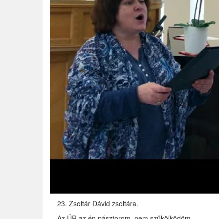
23. Zsoltár Dávid zsoltára.
Az ÚR az én pásztorom, nem szűkölködöm.