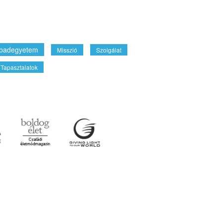
badegyetem
Misszió
Szolgálat
Tapasztalatok