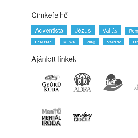
Cimkefelhő
Adventista
Jézus
Vallás
Rem
Egészség
Munka
Világ
Szeretet
Tá
Ajánlott linkek