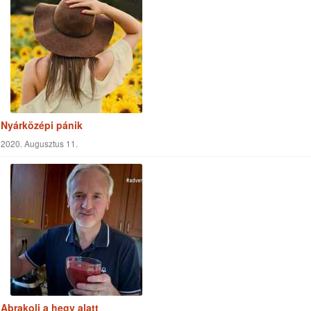
Te mit kérnél Istentől egy sivatag kellős közepén?
2020. Május 22.
Nyárközépi pánik
2020. Augusztus 11.