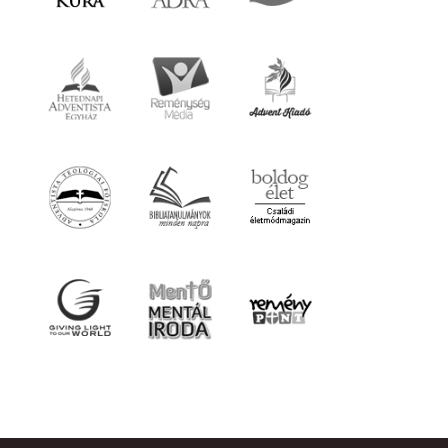
Tapasztalatok
Ajánlott linkek