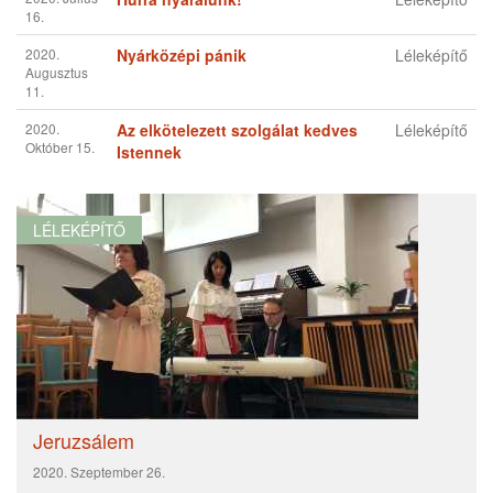
2020. Május
Mit tanultunk a járványból?
Léleképítő
19.
2020.
A szavaink „teremtő” ereje
Léleképítő
Június 08.
2020.
Mindenért hálát adjatok
Léleképítő
Június 27.
2020. Július
Hurrá nyaralunk!
Léleképítő
16.
2020.
Nyárközépi pánik
Léleképítő
Augusztus
11.
2020.
Az elkötelezett szolgálat kedves
Léleképítő
Október 15.
Istennek
Jeruzsálem
LÉLEKÉPÍTŐ
2020. Szeptember 26.
És láttam új eget és új földet, mert az első ég és az első föld