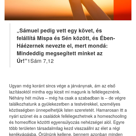
„
Sámuel pedig vett egy követ, és
felállítá Mispa és Sén között, és Ében-
Háézernek nevezte el, mert mondá:
Mindeddig megsegített minket az
Úr!
”
1Sám 7,12
Ugyan még koránt sincs vége a járványnak, ám az első
lazításoktól mintha egy kicsit mi magunk is fellélegeznénk.
Néhány hét múlva – még ha csak a szabadban is – de végre
találkozhatunk a gyülekezetben a testvérekkel, személyes
közösségben ünnepelhetjük Isten szeretetét. Hamarosan itt a
nyári szünet és a családok fellélegezhetnek a homeschooling
és homeoffice közötti egyensúlyozás nehézségei alól. Egyre
több területen társadalmilag kezd visszaállni az élet a régi
kerékvágásba. Örülnünk kellene, bennem azonban minden