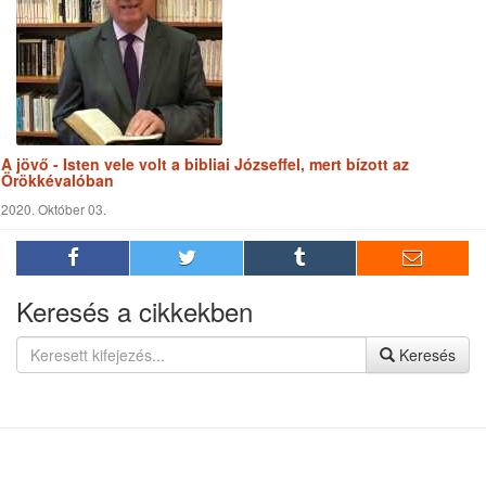
Ha az Úr nem építi a házat, hiába fáradoznak az építők!
2020. Október 17.
A jövő - Isten vele volt a bibliai Józseffel, mert bízott az
Örökkévalóban
2020. Október 03.
Keresés a cikkekben