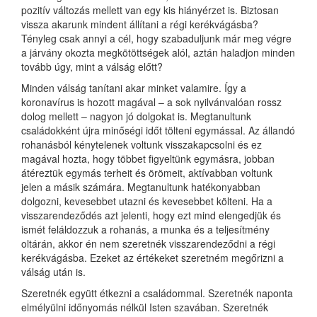
pozitív változás mellett van egy kis hiányérzet is. Biztosan
vissza akarunk mindent állítani a régi kerékvágásba?
Tényleg csak annyi a cél, hogy szabaduljunk már meg végre
a járvány okozta megkötöttségek alól, aztán haladjon minden
tovább úgy, mint a válság előtt?
Minden válság tanítani akar minket valamire. Így a
koronavírus is hozott magával – a sok nyilvánvalóan rossz
dolog mellett – nagyon jó dolgokat is. Megtanultunk
családokként újra minőségi időt tölteni egymással. Az állandó
rohanásból kénytelenek voltunk visszakapcsolni és ez
magával hozta, hogy többet figyeltünk egymásra, jobban
átéreztük egymás terheit és örömeit, aktívabban voltunk
jelen a másik számára. Megtanultunk hatékonyabban
dolgozni, kevesebbet utazni és kevesebbet költeni. Ha a
visszarendeződés azt jelenti, hogy ezt mind elengedjük és
ismét feláldozzuk a rohanás, a munka és a teljesítmény
oltárán, akkor én nem szeretnék visszarendeződni a régi
kerékvágásba. Ezeket az értékeket szeretném megőrizni a
válság után is.
Szeretnék együtt étkezni a családommal. Szeretnék naponta
elmélyülni időnyomás nélkül Isten szavában. Szeretnék