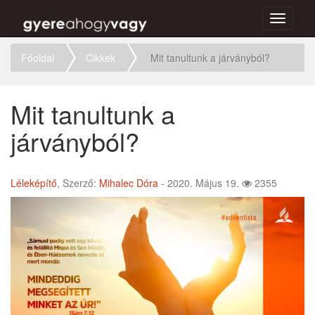
Toggle
navigati
Főoldal
Cikkek
Mit tanultunk a járványból?
Mit tanultunk a
járványból?
Léleképítő
, Szerző:
Mihalec Dóra
- 2020. Május 19.
2355