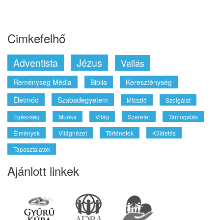
Keresés
Cimkefelhő
Adventista
Jézus
Vallás
Reménység Média
Biblia
Kereszténység
Életmód
Szabadegyetem
Misszió
Szolgálat
Egészség
Munka
Világ
Szeretet
Támogatás
Élmények
Világnézet
Történetek
Küldetés