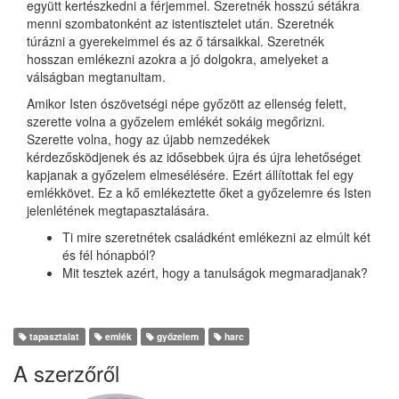
együtt kertészkedni a férjemmel. Szeretnék hosszú sétákra
menni szombatonként az istentisztelet után. Szeretnék
túrázni a gyerekeimmel és az ő társaikkal. Szeretnék
hosszan emlékezni azokra a jó dolgokra, amelyeket a
válságban megtanultam.
Amikor Isten ószövetségi népe győzött az ellenség felett,
szerette volna a győzelem emlékét sokáig megőrizni.
Szerette volna, hogy az újabb nemzedékek
kérdezősködjenek és az idősebbek újra és újra lehetőséget
kapjanak a győzelem elmesélésére. Ezért állítottak fel egy
emlékkövet. Ez a kő emlékeztette őket a győzelemre és Isten
jelenlétének megtapasztalására.
Ti mire szeretnétek családként emlékezni az elmúlt két
és fél hónapból?
Mit tesztek azért, hogy a tanulságok megmaradjanak?
tapasztalat
emlék
győzelem
harc
A szerzőről