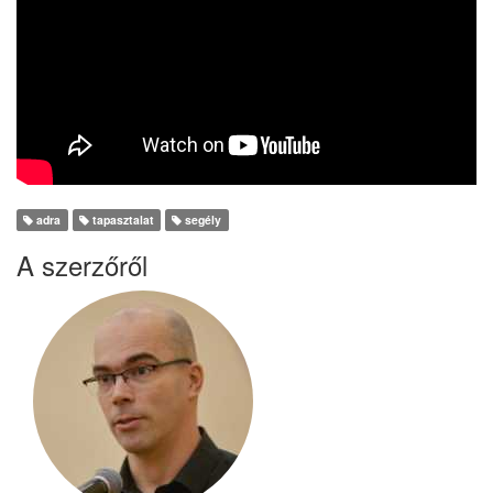
adra
tapasztalat
segély
A szerzőről
Sitkei Zoltán
2020.
Vessük a mi gondjainkat Istenre
Léleképítő
Április 11.
2020.
Az Isten, ma is olyan hatalmas
Léleképítő
Április 30.
mint régen, csak rá kell
hagyatkoznunk...
2020. Május
A jó szolga
Léleképítő