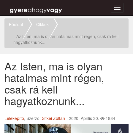
Toggle
navigati
Főoldal
Cikkek
Az Isten, ma is olyan hatalmas mint régen, csak rá kell
hagyatkoznunk...
Az Isten, ma is olyan
hatalmas mint régen,
csak rá kell
hagyatkoznunk...
Léleképítő
, Szerző:
Sitkei Zoltán
- 2020. Április 30.
1884