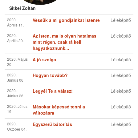
20.
2020.
Hogyan tovább?
Léleképítő
Június 06.
2020.
Legyél Te a válasz!
Léleképítő
Június 26.
2020. Július
Másokat képessé tenni a
Léleképítő
19.
változásra
2020.
Egyszerű bátorítás
Léleképítő
Október 04.
2020.
Hogyan vitatkozzunk?
Léleképítő
Október 21.
2020.
A hozzáállásunk bármikor
Léleképítő
November
megváltoztatható
14.
Ha az Úr nem építi a házat, hiába fáradoznak az
LÉLEKÉPÍTŐ
építők!
2020. Október 17.