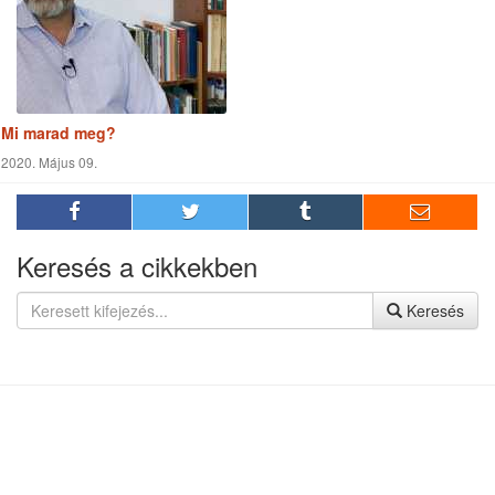
Keresés
Cimkefelhő
Adventista
Jézus
Vallás
Reménység Média
Biblia
Kereszténység
Életmód
Szabadegyetem
Misszió
Szolgálat
Egészség
Munka
Világ
Szeretet
Támogatás
Élmények
Világnézet
Történetek
Küldetés
Tapasztalatok