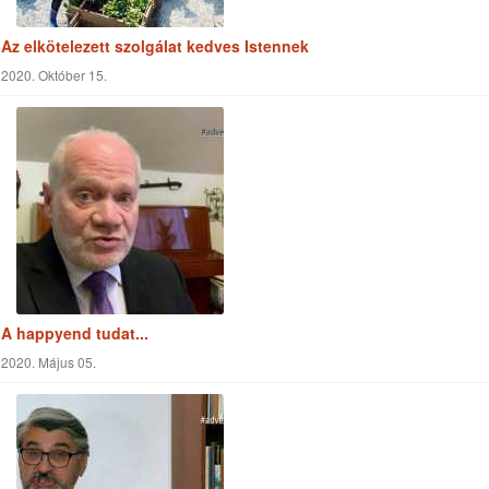
A happyend tudat...
2020. Május 05.
Mi marad meg?
2020. Május 09.
Keresés a cikkekben