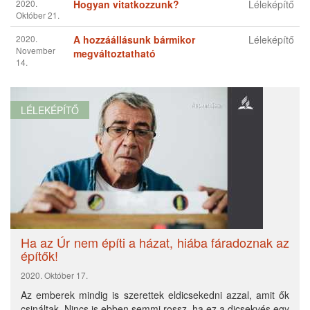
Az emberek mindig is szerettek eldicsekedni azzal, amit ők
csináltak. Nincs is ebben semmi rossz, ha ez a dicsekvés egy
egészséges keretek között marad, és nem válik olyan
büszkeséggé, mint amilyenről a régi...
Olvasd tovább