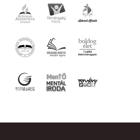
FŐOLDAL
CIKKEK
VIDEÓK
HANGYANYAGOK
KÖNYVEK