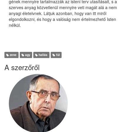
gének mennyire tartalmazzák az isteni terv utasításait, s a
szerves anyag közvetlenül mennyire veti magát alá a nem
anyagi életelvnek. Látjuk azonban, hogy van itt miről
elgondolkozni, és hogy a valóság nem értelmezhető Isten
nélkül.
zene
agy
hallás
fül
A szerzőről