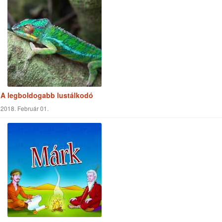
A természet Istenről beszél
2017. Szeptember 11.
A legboldogabb lustálkodó
2018. Február 01.