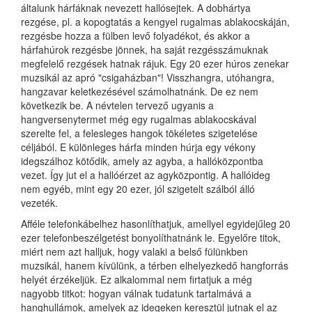
általunk hárfáknak nevezett hallósejtek. A dobhártya
rezgése, pl. a kopogtatás a kengyel rugalmas ablakocskáján,
rezgésbe hozza a fülben levő folyadékot, és akkor a
hárfahúrok rezgésbe jönnek, ha saját rezgésszámuknak
megfelelő rezgések hatnak rájuk. Egy 20 ezer húros zenekar
muzsikál az apró "csigaházban"! Visszhangra, utóhangra,
hangzavar keletkezésével számolhatnánk. De ez nem
következik be. A névtelen tervező ugyanis a
hangversenytermet még egy rugalmas ablakocskával
szerelte fel, a felesleges hangok tökéletes szigetelése
céljából. E különleges hárfa minden húrja egy vékony
idegszálhoz kötődik, amely az agyba, a hallóközpontba
vezet. Így jut el a hallóérzet az agyközpontig. A hallóideg
nem egyéb, mint egy 20 ezer, jól szigetelt szálból álló
vezeték.
Afféle telefonkábelhez hasonlíthatjuk, amellyel egyidejűleg 20
ezer telefonbeszélgetést bonyolíthatnánk le. Egyelőre titok,
miért nem azt halljuk, hogy valaki a belső fülünkben
muzsikál, hanem kívülünk, a térben elhelyezkedő hangforrás
helyét érzékeljük. Ez alkalommal nem firtatjuk a még
nagyobb titkot: hogyan válnak tudatunk tartalmává a
hanghullámok, amelyek az idegeken keresztül jutnak el az