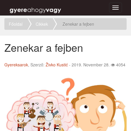
Toggle
navigati
Főoldal
Cikkek
Zenekar a fejben
Zenekar a fejben
Gyereksarok
, Szerző:
Živko Kustić
- 2019. November 28.
4054