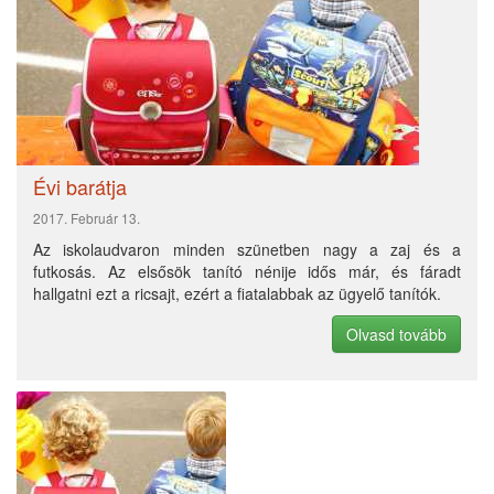
2018.
A méhek rejtjeles tánca
Tudomány
Március 13.
2019.
Zenekar a fejben
Gyereksarok
November
28.
Évi barátja
GYEREKSAROK
2017. Február 13.
Az iskolaudvaron minden szünetben nagy a zaj és a
futkosás. Az elsősök tanító nénije idős már, és fáradt
hallgatni ezt a ricsajt, ezért a fiatalabbak az ügyelő tanítók.
Olvasd tovább