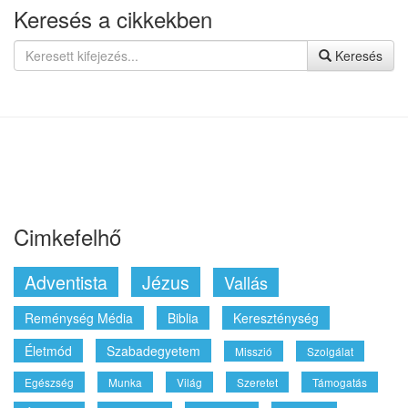
Bibliai szuperhősök: Mózes, a szelíd
2016. December 22.
Keresés a cikkekben
Keresés
Cimkefelhő