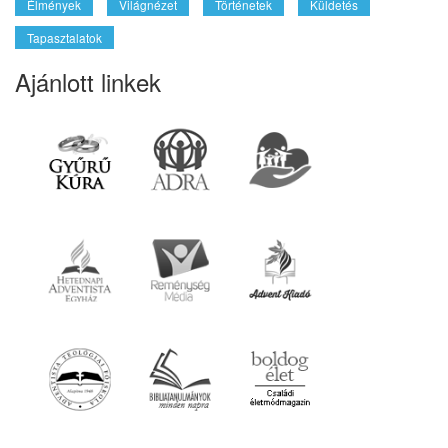
Adventista
Jézus
Vallás
Reménység Média
Biblia
Kereszténység
Életmód
Szabadegyetem
Misszió
Szolgálat
Egészség
Munka
Világ
Szeretet
Támogatás
Élmények
Világnézet
Történetek
Küldetés
Tapasztalatok
Ajánlott linkek