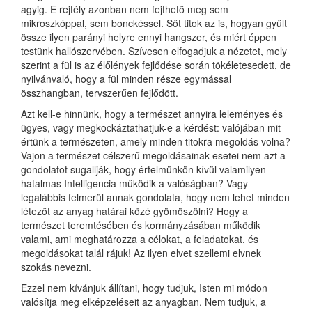
agyig. E rejtély azonban nem fejthető meg sem
mikroszkóppal, sem bonckéssel. Sőt titok az is, hogyan gyűlt
össze ilyen parányi helyre ennyi hangszer, és miért éppen
testünk hallószervében. Szívesen elfogadjuk a nézetet, mely
szerint a fül is az élőlények fejlődése során tökéletesedett, de
nyilvánvaló, hogy a fül minden része egymással
összhangban, tervszerűen fejlődött.
Azt kell-e hinnünk, hogy a természet annyira leleményes és
ügyes, vagy megkockáztathatjuk-e a kérdést: valójában mit
értünk a természeten, amely minden titokra megoldás volna?
Vajon a természet célszerű megoldásainak esetei nem azt a
gondolatot sugallják, hogy értelmünkön kívül valamilyen
hatalmas Intelligencia működik a valóságban? Vagy
legalábbis felmerül annak gondolata, hogy nem lehet minden
létezőt az anyag határai közé gyömöszölni? Hogy a
természet teremtésében és kormányzásában működik
valami, ami meghatározza a célokat, a feladatokat, és
megoldásokat talál rájuk! Az ilyen elvet szellemi elvnek
szokás nevezni.
Ezzel nem kívánjuk állítani, hogy tudjuk, Isten mi módon
valósítja meg elképzeléseit az anyagban. Nem tudjuk, a