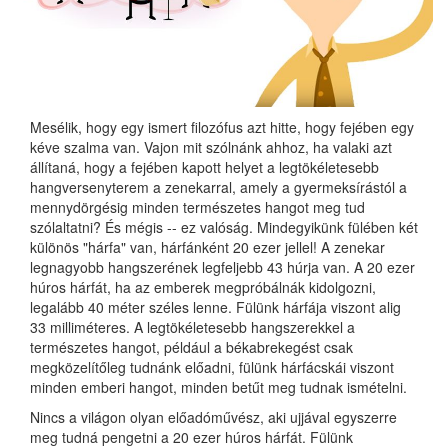
Mesélik, hogy egy ismert filozófus azt hitte, hogy fejében egy
kéve szalma van. Vajon mit szólnánk ahhoz, ha valaki azt
állítaná, hogy a fejében kapott helyet a legtökéletesebb
hangversenyterem a zenekarral, amely a gyermeksírástól a
mennydörgésig minden természetes hangot meg tud
szólaltatni? És mégis -- ez valóság. Mindegyikünk fülében két
különös "hárfa" van, hárfánként 20 ezer jellel! A zenekar
legnagyobb hangszerének legfeljebb 43 húrja van. A 20 ezer
húros hárfát, ha az emberek megpróbálnák kidolgozni,
legalább 40 méter széles lenne. Fülünk hárfája viszont alig
33 milliméteres. A legtökéletesebb hangszerekkel a
természetes hangot, például a békabrekegést csak
megközelítőleg tudnánk előadni, fülünk hárfácskái viszont
minden emberi hangot, minden betűt meg tudnak ismételni.
Nincs a világon olyan előadóművész, aki ujjával egyszerre
meg tudná pengetni a 20 ezer húros hárfát. Fülünk