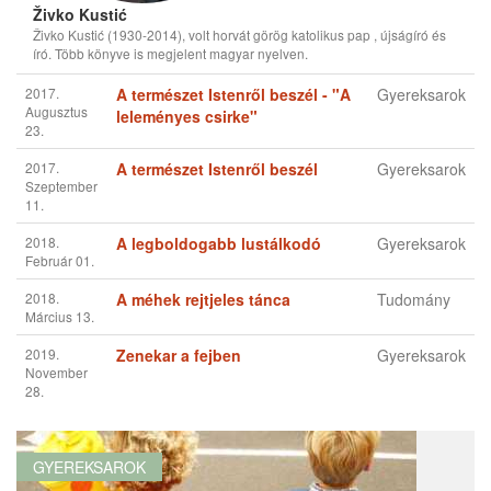
Živko Kustić
Živko Kustić (1930-2014), volt horvát görög katolikus pap , újságíró és
író. Több könyve is megjelent magyar nyelven.
2017.
A természet Istenről beszél - "A
Gyereksarok
Augusztus
leleményes csirke"
23.
2017.
A természet Istenről beszél
Gyereksarok
Szeptember
11.
2018.
A legboldogabb lustálkodó
Gyereksarok
Február 01.