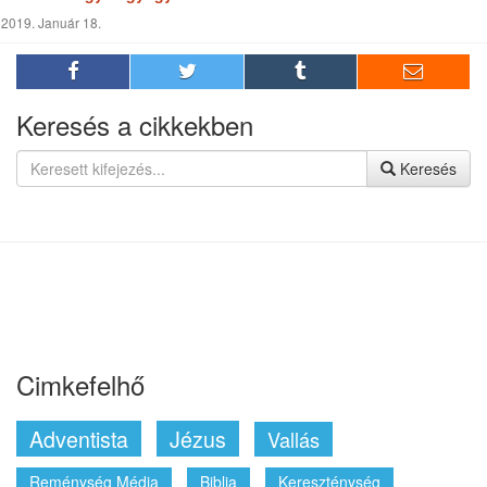
2019. Január 18.
Keresés a cikkekben
Keresés
Cimkefelhő
Adventista
Jézus
Vallás
Reménység Média
Biblia
Kereszténység