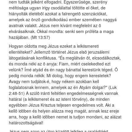
nem tudták jelként elfogadni. Egyszerûsége, szerény
méltósága ugyan irigy csodálattal töltötte el õket, de
hiányolták életébõl azokat a falrengetõ szenzációkat,
amelyek az önzõ gondolkodású ember szemében naggyá
avatnak valakit. Jézus nem kívánt megfelelni az õ
elvárásaiknak. Okkal mondta: senki sem próféta a maga
hazájában. (Mt 13:57)
Hogyan oldotta meg Jézus ezeket a lelkiismereti
ellentéteket? Jellemzõ történet Jézus elsõ jeruzsálemi
látogatásának konfliktusa. "És meglátván õt, elcsodálkoztak,
és monda néki az õ anyja: Fiam, miért cselekedted ezt
velünk? Ímé atyád és én nagy bánattal kerestünk téged. Õ
pedig monda nékik: Mi dolog, hogy engem kerestetek?
Avagy nem tudjátok-é, hogy nékem azokban kell
foglalatosnak lennem, amelyek az én Atyám dolgai?" (Luk
2:48-51) A szülõ iránti feltétlen engedelmességnek vannak
határai (a lelkiismeret és az isteni törvény), de minden
egyébben Jézus Krisztus teljesen engedelmes volt. Aki a
kellõ idõben és helyen alázza meg magát, annak lesz ereje
arra, hogy a kellõ idõben nemet is tudjon mondani, az alázat
határozottságával!
Jézus nem azon az úton küzdött lelkileg a családjáért,