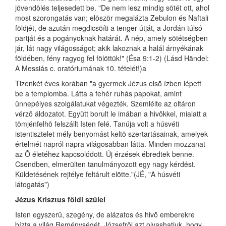
jövendölés teljesedett be. "De nem lesz mindig sötét ott, ahol
most szorongatás van; elõször megalázta Zebulon és Naftali
földjét, de azután megdicsõíti a tenger útját, a Jordán túlsó
partját és a pogányoknak határát. A nép, amely sötétségben
jár, lát nagy világosságot; akik lakoznak a halál árnyékának
földében, fény ragyog fel fölöttük!" (Ésa 9:1-2) (Lásd Händel:
A Messiás c. oratóriumának 10. tételét!)a
Tizenkét éves korában "a gyermek Jézus elsõ ízben lépett
be a templomba. Látta a fehér ruhás papokat, amint
ünnepélyes szolgálatukat végezték. Szemlélte az oltáron
vérzõ áldozatot. Együtt borult le imában a hivõkkel, mialatt a
tömjénfelhõ felszállt Isten felé. Tanúja volt a húsvéti
istentisztelet mély benyomást keltõ szertartásainak, amelyek
értelmét napról napra világosabban látta. Minden mozzanat
az Õ életéhez kapcsolódott. Új érzések ébredtek benne.
Csendben, elmerülten tanulmányozott egy nagy kérdést.
Küldetésének rejtélye feltárult elõtte."(JÉ, "A húsvéti
látogatás")
Jézus Krisztus földi szülei
Isten egyszerû, szegény, de alázatos és hivõ emberekre
bízta a világ Reménységét. Józsefrõl azt olvashatjuk, hogy