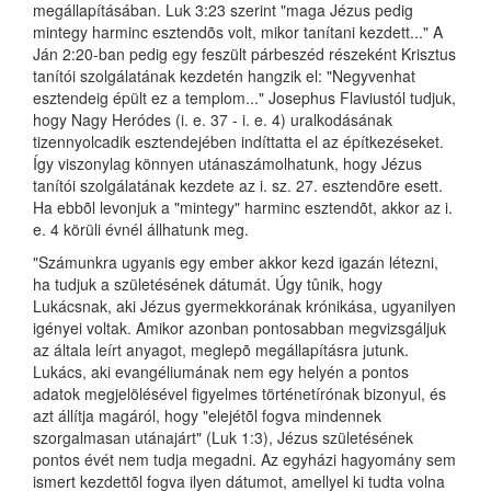
megállapításában. Luk 3:23 szerint "maga Jézus pedig
mintegy harminc esztendõs volt, mikor tanítani kezdett..." A
Ján 2:20-ban pedig egy feszült párbeszéd részeként Krisztus
tanítói szolgálatának kezdetén hangzik el: "Negyvenhat
esztendeig épült ez a templom..." Josephus Flaviustól tudjuk,
hogy Nagy Heródes (i. e. 37 - i. e. 4) uralkodásának
tizennyolcadik esztendejében indíttatta el az építkezéseket.
Így viszonylag könnyen utánaszámolhatunk, hogy Jézus
tanítói szolgálatának kezdete az i. sz. 27. esztendõre esett.
Ha ebbõl levonjuk a "mintegy" harminc esztendõt, akkor az i.
e. 4 körüli évnél állhatunk meg.
"Számunkra ugyanis egy ember akkor kezd igazán létezni,
ha tudjuk a születésének dátumát. Úgy tûnik, hogy
Lukácsnak, aki Jézus gyermekkorának krónikása, ugyanilyen
igényei voltak. Amikor azonban pontosabban megvizsgáljuk
az általa leírt anyagot, meglepõ megállapításra jutunk.
Lukács, aki evangéliumának nem egy helyén a pontos
adatok megjelölésével figyelmes történetírónak bizonyul, és
azt állítja magáról, hogy "elejétõl fogva mindennek
szorgalmasan utánajárt" (Luk 1:3), Jézus születésének
pontos évét nem tudja megadni. Az egyházi hagyomány sem
ismert kezdettõl fogva ilyen dátumot, amellyel ki tudta volna