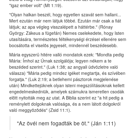
"igaz ember volt" (Mt 1:19).
"Olyan halkan beszél, hogy egyetlen szavát sem hallani...
Mert ezután már nem látjuk többé. Ezután már csak a fiát
látjuk; az apa végleg visszalépett a háttérbe." (Rónay
György: Zákeus a fügefán) Nemes cselekedete, hogy Isten
utasítására, természetes féltékenységi érzései ellenére sem
bocsátotta el viselõs jegyesét, mindennél beszédesebb.
Mária egyszerû hitére valló mondatok ezek: "Mondta pedig
Mária: Ímhol az Úrnak szolgálója; legyen nékem a te
beszéded szerint." (Luk 1:38; az angyali üdvözletre való
válasza) "Mária pedig mindez igéket megtartja, és szívében
forgatja." (Luk 2:19; a betlehemi pásztorok megjelenése
után) Mindkettejüknek olyan isteni megszólításoknak kellett
engedelmeskedniük, amelyek számukra ismeretlen csodák
elõtt nyitották meg az utat. A Biblia szerint ez "a hit pedig a
reménylett dolgoknak valósága, és a nem látott dolgokról
való meggyõzõdés" (Zsid 11:1).
"Az övéi nem fogadták be õt." (Ján 1:11)