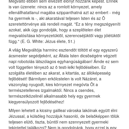
Megváltó ebben sem élvezett elõnyt hozzánk képest. Ennek
is van üzenete: nincs az a romlott környezet, amely
ellenállhatatlanul magába szippanthatná azt az embert - még
ha gyermek is -, aki akaratával teljesen Isten és az Õ
szeretettörvénye alá rendeli magát. "Ez a tény megszégyeníti
azokat, akik úgy gondolják, hogy a szeplõtelen élet
megvalósítása környezetüktõl, szerencséjüktõl vagy jólétüktõl
függ." (E. G. White: Jézus élete, 51.)
A világ Megváltója harminc esztendõt töltött el egy egyszerû
ácsmester segédjeként, az Általa Isten dicsõségére végzett
napi robotolás látszólagos egyhangúságában! Ámde ez sem
volt független tényezõ az õ testi-lelki fejlõdésében. Ez
szolgálta életében az akarat, a kitartás, az állóképesség
fejlõdését! Bármilyen erkölcstelen is volt Názáret, a
viszonylag nyugodt, kies környezet megóvta Õt a
természetellenes izgalmaktól. Nincs a csendes,
természetközelinél alkalmasabb hely egy gyermek
kiegyensúlyozott fejlõdéséhez!
Milyen lehetett a kicsiny galileai városka lakóinak együtt élni
Jézussal, a külsõleg hozzájuk hasonló, de belsõképpen tõlük
teljesen elütõ, tiszta, bûntõl nem szennyezett gyermeki
tekintettel találkozni? Nem is gondolnánk, hogy ezzel is egy