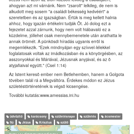
ahogyan azt mi várnánk. Nem "zsarolt" lelkileg, de nem is
alkudott meg sosem "a családi békesség kedvéért" a
szeretetben és az igazságban. Értük is meg kellett halnia
ahhoz, hogy igazán értékelni tudják Õt. Jó dolog ezt a
fejezetet azzal zárnunk, hogy nem volt hiábavaló ez a
küzdelme, jóllehet csak mennybemenetele után arathatta le
annak örömét. A pünkösdi híradás ugyanis errõl is
megemlékezik. "Ezek mindnyájan egy szívvel-lélekkel
foglalatosak voltak az imádkozásban és a könyörgésben, az
asszonyokkal és Máriával, Jézusnak anyjával, és az õ
atyjafiaival együtt." (Csel 1:14)
Az Istent keresõ ember nem Betlehemben, hanem a Golgota
tövében talál rá a Megváltóra. Érdekes módon ez Jézus
születéstörténetének is végsõ kicsengése.
További kutatás:
www.amessias.ini.hu
üdvözítő
karácsony
születésnapo
születés
ácsmester
fiú
Jézus
Krisztus
szülő