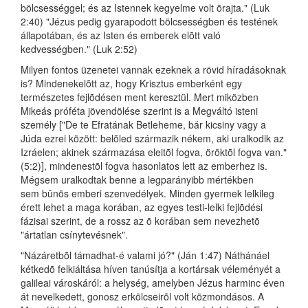
bölcsességgel; és az Istennek kegyelme volt õrajta." (Luk
2:40) "Jézus pedig gyarapodott bölcsességben és testének
állapotában, és az Isten és emberek elõtt való
kedvességben." (Luk 2:52)
Milyen fontos üzenetei vannak ezeknek a rövid híradásoknak
is? Mindenekelõtt az, hogy Krisztus emberként egy
természetes fejlõdésen ment keresztül. Mert miközben
Mikeás próféta jövendölése szerint is a Megváltó isteni
személy ["De te Efratának Betleheme, bár kicsiny vagy a
Júda ezrei között: belõled származik nékem, aki uralkodik az
Izráelen; akinek származása eleitõl fogva, öröktõl fogva van."
(5:2)], mindenestõl fogva hasonlatos lett az emberhez is.
Mégsem uralkodtak benne a legparányibb mértékben
sem bûnös emberi szenvedélyek. Minden gyermek lelkileg
érett lehet a maga korában, az egyes testi-lelki fejlõdési
fázisai szerint, de a rossz az õ korában sem nevezhetõ
"ártatlan csínytevésnek".
"Názáretbõl támadhat-é valami jó?" (Ján 1:47) Náthánáel
kétkedõ felkiáltása híven tanúsítja a kortársak véleményét a
galileai városkáról: a helység, amelyben Jézus harminc éven
át nevelkedett, gonosz erkölcseirõl volt közmondásos. A