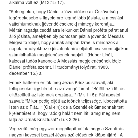
alkalma volt ez (Mt 3:15-17).
"Kétségtelen, hogy Dániel e jövendölése az Ószövetség
legérdekesebb s figyelemre legméltóbb jóslata, a messiási
vaticíniumoknak [jövendöléseknek] mintegy koronája...
Méltán ragadja csodálatra lelkünket Dániel próféta páratlanul
álló jóslata, amelyben oly pontosan jelzi a jövendõ Messiás-
Megváltó idejét, hogy annak alapján Izráel s mindazok a
népek, amelyekhez e jóslatnak híre eljutott, csaknem ujjaikon
számlálhatták megjelenésének napjait." (Huber Lipót,
kalocsai tudós kanonok: A Messiás megjelenésének ideje
Dániel próféta szerint. Hittudományi folyóirat, 1903.
december 15.) a
Ennek hátterén értjük meg Jézus Krisztus szavait, aki
fellépésekor így hirdette az evangéliumot: "Bétölt az idõ, és
elközelített az Istennek országa..." (Mk 1:15); Pál apostol
szavait: "Mikor pedig eljött az idõnek teljessége, kibocsátotta
Isten az õ Fiát..." (Gal 4:4); de a Szentlélek Simeonnak tett
kijelentését is, hogy "addig halált nem lát, amíg meg nem
látja az Úrnak Krisztusát" (Luk 2:26).
Végezetül még egyszer megállapíthatjuk, hogy a Szentírás
nagyon keveset beszél Jézus születésének idõpontjáról. A