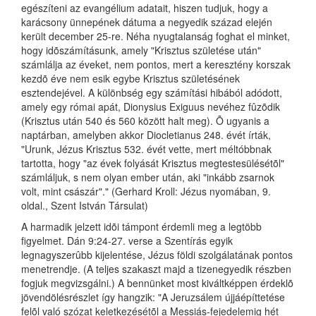
egészíteni az evangélium adatait, hiszen tudjuk, hogy a
karácsony ünnepének dátuma a negyedik század elején
került december 25-re. Néha nyugtalanság foghat el minket,
hogy idõszámításunk, amely "Krisztus születése után"
számlálja az éveket, nem pontos, mert a keresztény korszak
kezdõ éve nem esik egybe Krisztus születésének
esztendejével. A különbség egy számítási hibából adódott,
amely egy római apát, Dionysius Exiguus nevéhez fûzõdik
(Krisztus után 540 és 560 között halt meg). Õ ugyanis a
naptárban, amelyben akkor Diocletianus 248. évét írták,
"Urunk, Jézus Krisztus 532. évét vette, mert méltóbbnak
tartotta, hogy "az évek folyását Krisztus megtestesülésétõl"
számláljuk, s nem olyan ember után, aki "inkább zsarnok
volt, mint császár"." (Gerhard Kroll: Jézus nyomában, 9.
oldal., Szent István Társulat)
A harmadik jelzett idõi támpont érdemli meg a legtöbb
figyelmet. Dán 9:24-27. verse a Szentírás egyik
legnagyszerûbb kijelentése, Jézus földi szolgálatának pontos
menetrendje. (A teljes szakaszt majd a tizenegyedik részben
fogjuk megvizsgálni.) A bennünket most kiváltképpen érdeklõ
jövendölésrészlet így hangzik: "A Jeruzsálem újjáépíttetése
felõl való szózat keletkezésétõl a Messiás-fejedelemig hét