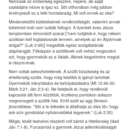
Nemcsak az emberiség egészére, népére, de saját
családjára nézve is igaz ez. Sõt otthonában még jobban
érvényesült ez a lelki hontalanság. Mi volt ennek az oka?
Mindenekelõtt küldetésének rendkívüliségét, valamint annak
kötelmeit övéi nem tudták felfogni. A tizenkét éves Jézus
templomban elmondott szavai ["nem tudjátok-é, hogy nékem
azokban kell foglalatosnak lennem, amelyek az én Atyámnak
dolgai?" (Luk 2:49)] megadták egész szolgálatának
alaphangját. Fõképpen a szülõknek volt nehéz megszokni
azt, hogy gyermekük az a Valaki, Akinek kegyelmére maguk
is rászorulnak.
Nem voltak sebezhetetlenek. A szülõi büszkeség és az
értetlenség szülte, hogy még késõbb is igényt tartottak
Gyermekük irányítására és befolyásolására (Mt 12:46-50;
Márk 3:21; Ján 2:3-4). Ne felejtsük el, hogy rendkívüli
kapcsolat állt fenn közöttük; érzékeny pontokon sokszor
megremegett a szülõk hite. Errõl szólt az agg Simeon
jövendölése. "Sõt a te lelkedet is általhatja az éles tõr; hogy
sok szív gondolatai nyilvánvalókká legyenek." (Luk 2:35)
Mégis, kivált testvérei részérõl volt bántó a hitetlenség (lásd
Ján 7:1-8). Furcsamód a gyermek Jézus jellemkiválóságát