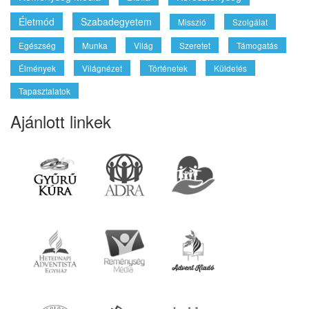
Életmód
Szabadegyetem
Misszió
Szolgálat
Egészség
Munka
Világ
Szeretet
Támogatás
Élmények
Világnézet
Történetek
Küldetés
Tapasztalatok
Ajánlott linkek