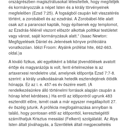
országrészben magisztrátusokat létesítettek, hogy megítéljék
és kormányozzák a népet Isten és a király törvényeinek
megfelelõen (Ezsd 7:25). A fogságból csupán két visszatérés
történt, a zorobábeli és az ezsdrási. A Zorobábel-féle alatt
csak azt a parancsot kapták, hogy építsenek egy templomot,
az Ezsdrás-félénél viszont elõször alkottak politikai testületet
vagy várost, saját kormányzásuk alatt." (Isaac Newton:
Megfigyelések Dániel és Jelenések könyve próféciáira
vonatkozóan. Idézi Froom: Atyáink prófétai hite, 662-663.
oldal.)a
A kiváló fizikus, aki egyébként a bibliai jövendölések avatott
értõje és magyarázója is volt, fenti értelmezése is az
artaxerxesi rendeletre utal, amelynek idõpontja Ezsd 7:7-8.
szerint: a király uralkodásának hetedik esztendejének ötödik
hónapja. Ez az i. e. 457-es év õszére esett. (A
rendelkezésünkre álló történelmi források alapján csupán a
hónap lehet kérdéses.) Ha errõl az idõpontról ugrunk 483
esztendõt elõre, ismét csak a már egyszer megállapított 27.
év õszéig jutunk. A prófécia megfogalmazása annyiban is
találó, hogy pontosan ettõl az idõponttól, keresztségétõl
számíthatjuk Krisztus messiási (Felkent) szolgálatát. Az Atya
Isten általi jóváhagyás, a Szentlélek általi megpecsételés