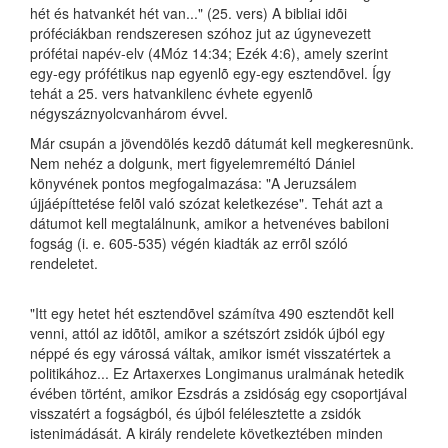
hét és hatvankét hét van..." (25. vers) A bibliai idõi
próféciákban rendszeresen szóhoz jut az úgynevezett
prófétai napév-elv (4Móz 14:34; Ezék 4:6), amely szerint
egy-egy prófétikus nap egyenlõ egy-egy esztendõvel. Így
tehát a 25. vers hatvankilenc évhete egyenlõ
négyszáznyolcvanhárom évvel.
Már csupán a jövendölés kezdõ dátumát kell megkeresnünk.
Nem nehéz a dolgunk, mert figyelemreméltó Dániel
könyvének pontos megfogalmazása: "A Jeruzsálem
újjáépíttetése felõl való szózat keletkezése". Tehát azt a
dátumot kell megtalálnunk, amikor a hetvenéves babiloni
fogság (i. e. 605-535) végén kiadták az errõl szóló
rendeletet.
"Itt egy hetet hét esztendõvel számítva 490 esztendõt kell
venni, attól az idõtõl, amikor a szétszórt zsidók újból egy
néppé és egy várossá váltak, amikor ismét visszatértek a
politikához... Ez Artaxerxes Longimanus uralmának hetedik
évében történt, amikor Ezsdrás a zsidóság egy csoportjával
visszatért a fogságból, és újból felélesztette a zsidók
istenimádását. A király rendelete következtében minden