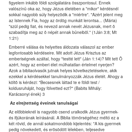
figyelem inkább földi szolgálatára összpontosul. Ennek
valószínû oka az, hogy Jézus életében a "mikor" kérdésnél
sokkal nagyobb súly helyezõdik a "miértre". "Azért jelent meg
az Istennek Fia, hogy az ördög munkáit lerontsa... (Mária)
"szül pedig fiat, és nevezd annak nevét Jézusnak, mert õ
szabadítja meg az õ népét annak bûneibõl." (1Ján 3:8; Mt
1:21)
Emberré válása és helyettes áldozata válaszol az ember
legfontosabb kérdéseire. Mit adott Jézus Krisztus az
emberiségnek azáltal, hogy "testté lett" (Ján 1:14)? Mit tett Õ
azért, hogy az emberi élet múlhatatlan értelmet nyerjen?
Azok a bibliaolvasók jutnak helyes következtetésekre, akik
ezekkel a kérdésekkel tanulmányozzák Jézus életét. Ahogy a
költõ is kérdezi: "Becsesnek láttad te e földi test /
koldusruháját, hogy fölvetted ezt?" (Babits Mihály:
Karácsonyi ének) 3
Az elrejtettség éveinek tanulságai
Az elõbbieknél is nagyobb csend uralkodik Jézus gyermek-
és ifjúkorának leírásánál. A Biblia tömörségéhez méltó ez a
két rövid, de annál sokatmondóbb kijelentés: "A kis gyermek
pedig növekedett, és erõsödött lélekben, teljesedve