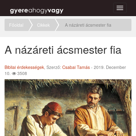
Toggle
navigati
Főoldal
Cikkek
A názáreti ácsmester fia
A názáreti ácsmester fia
Bibliai érdekességek
, Szerző:
Csabai Tamás
- 2019. December
10.
3508