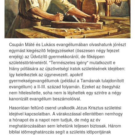
Csupán Máté és Lukács evangéliumában olvashatunk jórészt
egymást kiegészítõ feljegyzéseket (összesen négy fejezet
erejéig) az Üdvözítõ gyermekkoráról, de fõképpen
születéstörténetérõl. "Természetes igény" mutatkozott e
hiány pótlására az újszövetségi iratok születésének idejében:
így keletkeztek az úgynevezett. apokrif
gyermekségevangéliumok (például a Tamásnak tulajdonított
evangélium) a II-III. század folyamán. Ezeket az õsegyház
nem hitelesítette, soha nem is léphettek egy szintre a négy
kanonizált evangélium beszámolóival.
Hasonlóan feltûnõ csend uralkodik Jézus Krisztus születési
idejével kapcsolatban. A várakozással ellentétben nemhogy
a hónapot és a napot nem tudjuk, de még az év
meghatározásában sem lehetünk teljesen biztosak. Három
bibliai idõmeghatározás segít a születés idõpontjának