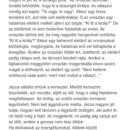
tovább bömbölte, hogy ki a dzsungel királya, és válaszul
mindig azt kapta: "Te vagy, te vagy". Ekkor egy füves
területre ért, ami tele volt elefántokkal. S az oroszlán egy
hatalmas elefánt mellett újfent azt bőgte: "Ki itt a király?" De
az elefántok rá sem hederítve folytatták az evést. Az
oroszlán dühös lett, és még nagyobb hangerővel ordította:
"Ki itt a király?" Ekkor egy behemót elefánt az ormányával
körbefogta, megforgatta, és hatalmas erő-vel felhajította a
levegőbe. Amikor az oroszlán földet ért, szétterült; az elefánt
pedig rátapo-sott, és táncolni kezdett rajta. Amikor a
fájdalomtól meggyötört oroszlán megpróbálta elvon-szolni
magát a tetthelyről, az elefánt így szólt: "Nem kellene
ordítanod csak azért, mert nem tudod a választ..."
Jézus vállalta értünk a keresztet. Mielőtt keresztre
feszítették, azt mondta, eljött az idő, hogy e világ fejedelme
megítéltessen. Az ördög, az ordító oroszlán immáron
legyőzetett. Nem kell aggódnunk miatta. Jézus nagyon jól
tudja, hogyan kell táncolni a legyőzött ördögön, aki azért itt-
ott felüti még a fejét, és megjelenik; mi pedig alig várjuk azt
az időt, amikor a gonosz nem lesz többé.
Ha elolvassuk az evangéliumokat, többek között