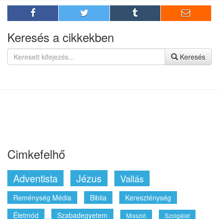
Végidei tanulságok Szárdiszból
2016. December 01.
Keresés a cikkekben
Keresés
Cimkefelhő
Adventista
Jézus
Vallás