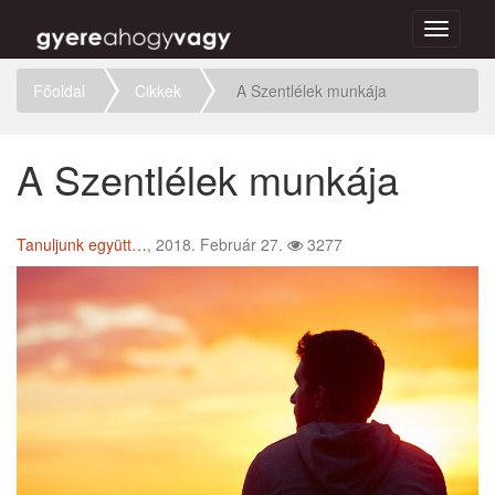
Toggle
navigati
Főoldal
Cikkek
A Szentlélek munkája
A Szentlélek munkája
Tanuljunk együtt…
, 2018. Február 27.
3277