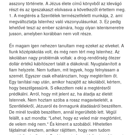
asszony története. A Jézus élete című könyvből az idevágó
részt és az igeszakaszt elolvasva a következőt értettem meg.
1. A megtérés a Szentlélek természetfeletti munkája, 2. ami
megváltoztatja Istenhez való viszonyulásunkat. 3. Ez pedig
lehetővé teszi az ember számára, hogy olyan istenismeretre
jusson, amelyben korábban nem volt része.
Én magam igen nehezen tanultam meg ezeket az elveket. A
fiunk középiskolás volt, és még nem tért meg Istenhez. Az
iskolában nagy problémák voltak: a drog-rendőrség ötezer
dollár értékű kábítószert talált a diákoknál. Nyugtalanított a
fiam helyzete. Nem tudtam, mit tegyek, hogy felnyissam a
szemét. Egyszer csak elhatároztam, hogy megtérítem őt.
Egy tanítási nap után, amikor hazajött az iskolából, kértem,
hogy beszélgessünk. S elkezdtem neki a megtérésről
prédikálni. Arról, hogy mit jelent az, ha átadja az életét
Istennek. Nem hoztam szóba a rossz magaviseletét, a
Szentlélekről, Jézusról és önmagunk átadásáról beszéltem.
De minél tovább beszéltem, annál ingerültebb lett. Végül
felállt, s azt mondta: "Lehet, hogy ez veled már megtörtént,
de velem még nem." És kiment a szobából. Hihetetlen
fájdalmat éreztem, amikor rájöttem, hogy nem tudom