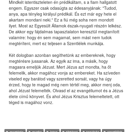
Mindkét istentiszteleten én prédikáltam, s a fiam hallgatott
engem. Egyszer csak odasúgta az édesanyjának: "Tudod,
anya, apa tényleg királyul prédikál. És ezt már egy hete el
akartam mondani neki." Ez a fiú még soha nem mondott
ilyet. Most az Egyesült Államok észak-nyugati részén lelkész.
De akkor egy fájdalmas tapasztalaton keresztül megtanított
valamire: hogy én sem magamat, sem mást nem tudok
megtéríteni, mert ez teljesen a Szentlélek munkája.
Két dologban azonban segíthetünk az embereknek, hogy
megtérésre jussanak. Az egyik az ima, a másik, hogy
magasra emeljük Jézust. Mert Jézus azt mondta, ha őt
felemelik, akkor magához vonja az embereket. Ha szíveden
viseled egy barátod vagy szeretted sorsát, vagy ha úgy
érzed, hogy te magad még nem tértél meg, akkor menj oda,
ahol Jézust felemelték. Olvasd el az evangéliumot és a Jézus
élete című könyvet. És ahol Jézus Krisztus felemeltetett, ott
téged is magához vonz.