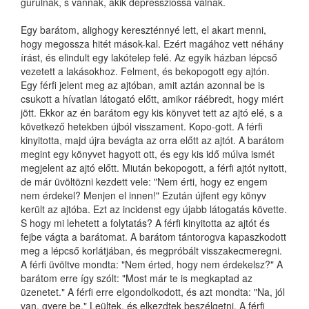
gurulnak, s vannak, akik depresszióssá válnak.
Egy barátom, alighogy kereszténnyé lett, el akart menni,
hogy megossza hitét mások-kal. Ezért magához vett néhány
írást, és elindult egy lakótelep felé. Az egyik házban lépcső
vezetett a lakásokhoz. Felment, és bekopogott egy ajtón.
Egy férfi jelent meg az ajtóban, amit aztán azonnal be is
csukott a hívatlan látogató előtt, amikor ráébredt, hogy miért
jött. Ekkor az én barátom egy kis könyvet tett az ajtó elé, s a
következő hetekben újból visszament. Kopo-gott. A férfi
kinyitotta, majd újra bevágta az orra előtt az ajtót. A barátom
megint egy könyvet hagyott ott, és egy kis idő múlva ismét
megjelent az ajtó előtt. Miután bekopogott, a férfi ajtót nyitott,
de már üvöltözni kezdett vele: "Nem érti, hogy ez engem
nem érdekel? Menjen el innen!" Ezután újfent egy könyv
került az ajtóba. Ezt az incidenst egy újabb látogatás követte.
S hogy mi lehetett a folytatás? A férfi kinyitotta az ajtót és
fejbe vágta a barátomat. A barátom tántorogva kapaszkodott
meg a lépcső korlátjában, és megpróbált visszakecmeregni.
A férfi üvöltve mondta: "Nem érted, hogy nem érdekelsz?" A
barátom erre így szólt: "Most már te is megkaptad az
üzenetet." A férfi erre elgondolkodott, és azt mondta: "Na, jól
van, gyere be." Leültek, és elkezdtek beszélgetni. A férfi