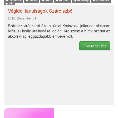
megtérés
munka
isten
történet
tanulság
szentlélek
bűn
TANULJUNK EGYÜTT…
Végidei tanulságok Szárdiszból
2016. December 01.
Szárdisz virágkorát élte a lüdiai Kroiszosz (elterjedt alakban:
Krőzus) király uralkodása idején. Kroiszosz a hírek szerint az
akkori világ leggazdagabb embere volt.
Olvasd tovább