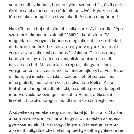
sem térdelt az imánál, hanem nyitott szemmel ült, és figyelte
őket. Valami azonban megérintette a szívét. Egyszer csak
térden találta magát, és sírva fakadt. A csoda megtörtént!
Hazajött, és a bejárati ajtónál találkoztunk. Azt mondta: "Apa
szeretnék elmondani valamit." "Mit?" - kérdeztem. "Mi
magunk nem vagyunk képesek megváltoztatni az életünket,
de bátran jöhetünk Jézushoz, ahogyan vagyunk, s ő majd
végbeviszi a változást bennünk." "Valóban?" - csak ennyit
kérdeztem. Így lett a fiam evangélista, amikor elmondta
nekem a jó hírt. Másnap korán reggel, ahogyan mindig,
végigmentem a lakáson. Szinte minden ajtó nyitva volt. És az
én fiam, aki máskor az iskolakezdés előtt öt perccel még
mindig aludt, most ébren volt, és olvasta a Bibliát. Azt a
Bibliát, amit még mi adtunk neki, és amit a por rég belepett
már. Elolvasta az evangéliumokat, a Római, a Galáciai
levelet... Elcsukló hangon mondtam, a csoda megtörtént.
A következő pénteken egy csomó fiatal jött hozzánk. S a fiam
a barátaival készen volt arra, hogy azon az estén az egész
gyereksereg előtt bizonyságot tegyen. A feleségemmel az
ajtó előtt hallgattuk őket. Másnap pedig eljött a gyülekezetbe.