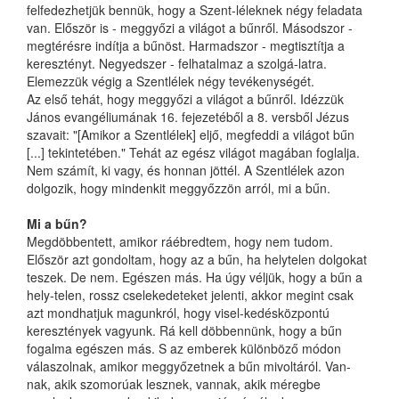
felfedezhetjük bennük, hogy a Szent-léleknek négy feladata
van. Először is - meggyőzi a világot a bűnről. Másodszor -
megtérésre indítja a bűnöst. Harmadszor - megtisztítja a
keresztényt. Negyedszer - felhatalmaz a szolgá-latra.
Elemezzük végig a Szentlélek négy tevékenységét.
Az első tehát, hogy meggyőzi a világot a bűnről. Idézzük
János evangéliumának 16. fejezetéből a 8. versből Jézus
szavait: "[Amikor a Szentlélek] eljő, megfeddi a világot bűn
[...] tekintetében." Tehát az egész világot magában foglalja.
Nem számít, ki vagy, és honnan jöttél. A Szentlélek azon
dolgozik, hogy mindenkit meggyőzzön arról, mi a bűn.
Mi a bűn?
Megdöbbentett, amikor ráébredtem, hogy nem tudom.
Először azt gondoltam, hogy az a bűn, ha helytelen dolgokat
teszek. De nem. Egészen más. Ha úgy véljük, hogy a bűn a
hely-telen, rossz cselekedeteket jelenti, akkor megint csak
azt mondhatjuk magunkról, hogy visel-kedésközpontú
keresztények vagyunk. Rá kell döbbennünk, hogy a bűn
fogalma egészen más. S az emberek különböző módon
válaszolnak, amikor meggyőzetnek a bűn mivoltáról. Van-
nak, akik szomorúak lesznek, vannak, akik méregbe