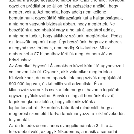
egyetlen prédikátor se álljon fel a szószékre anélkül, hogy
megtért volna. Azt mondja, hogy addig nem kellene
bemutatnunk egyedülálló hitigazságainkat a hallgatóságnak,
amíg nem vagyunk biztosak abban, hogy megtértek. Ne
beszéljünk a szombatról vagy a holtak állapotáról addig,
amíg nem tudjuk, hogy akikhez szólunk, megtértek-e. Pedig
ezt tesszük nap mint nap. Úgy beszélünk, hogy az emberek
az egyházhoz térjenek, nem pedig Krisztushoz. Mi az
embereket a 27 hitponthoz térítjük meg, és nem Jézus
Krisztushoz.
Az Amerikai Egyesült Államokban közel kétmillió úgynevezett
volt adventista él. Olyanok, akik valamikor megtértek a
hitelveinkhez, de nem tapasztalták meg szívük megújulását.
900 000 tag van, és kétmillió volt adventista. És a
kilencszázezernek is csak a fele megy el havonta legalább
egyszer gyülekezetbe. Annyira elfoglalt bennünket az új
tagok megkeresztelése, hogy elfeledkeztünk a
legfontosabbról. Szeretnék bátorítani mindenkit, hogy a
megtérést szem előtt tartva tanulmányozza a lelki növekedés
folyamatát.
Az én felfedezésem János evangéliumának a 3, ill. a 4.
fejezetéből való, az egyik Nikodémus, a másik a samáriai