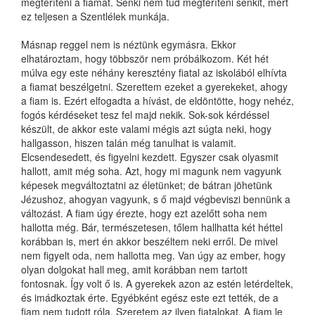
megtéríteni a fiamat. Senki nem tud megtéríteni senkit, mert
ez teljesen a Szentlélek munkája.
Másnap reggel nem is néztünk egymásra. Ekkor
elhatároztam, hogy többször nem próbálkozom. Két hét
múlva egy este néhány keresztény fiatal az iskolából elhívta
a fiamat beszélgetni. Szerettem ezeket a gyerekeket, ahogy
a fiam is. Ezért elfogadta a hívást, de eldöntötte, hogy nehéz,
fogós kérdéseket tesz fel majd nekik. Sok-sok kérdéssel
készült, de akkor este valami mégis azt súgta neki, hogy
hallgasson, hiszen talán még tanulhat is valamit.
Elcsendesedett, és figyelni kezdett. Egyszer csak olyasmit
hallott, amit még soha. Azt, hogy mi magunk nem vagyunk
képesek megváltoztatni az életünket; de bátran jöhetünk
Jézushoz, ahogyan vagyunk, s ő majd végbeviszi bennünk a
változást. A fiam úgy érezte, hogy ezt azelőtt soha nem
hallotta még. Bár, természetesen, tőlem hallhatta két héttel
korábban is, mert én akkor beszéltem neki erről. De mivel
nem figyelt oda, nem hallotta meg. Van úgy az ember, hogy
olyan dolgokat hall meg, amit korábban nem tartott
fontosnak. Így volt ő is. A gyerekek azon az estén letérdeltek,
és imádkoztak érte. Egyébként egész este ezt tették, de a
fiam nem tudott róla. Szeretem az ilyen fiatalokat. A fiam le