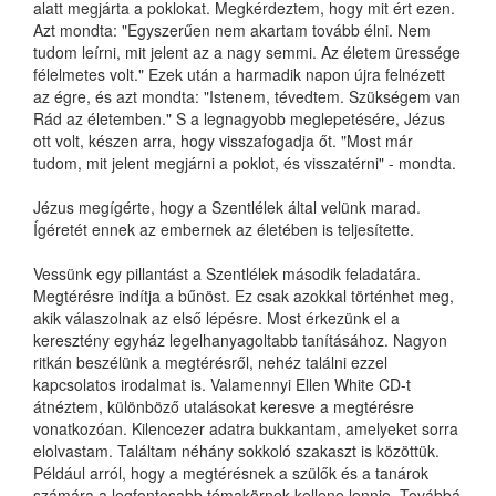
alatt megjárta a poklokat. Megkérdeztem, hogy mit ért ezen.
Azt mondta: "Egyszerűen nem akartam tovább élni. Nem
tudom leírni, mit jelent az a nagy semmi. Az életem üressége
félelmetes volt." Ezek után a harmadik napon újra felnézett
az égre, és azt mondta: "Istenem, tévedtem. Szükségem van
Rád az életemben." S a legnagyobb meglepetésére, Jézus
ott volt, készen arra, hogy visszafogadja őt. "Most már
tudom, mit jelent megjárni a poklot, és visszatérni" - mondta.
Jézus megígérte, hogy a Szentlélek által velünk marad.
Ígéretét ennek az embernek az életében is teljesítette.
Vessünk egy pillantást a Szentlélek második feladatára.
Megtérésre indítja a bűnöst. Ez csak azokkal történhet meg,
akik válaszolnak az első lépésre. Most érkezünk el a
keresztény egyház legelhanyagoltabb tanításához. Nagyon
ritkán beszélünk a megtérésről, nehéz találni ezzel
kapcsolatos irodalmat is. Valamennyi Ellen White CD-t
átnéztem, különböző utalásokat keresve a megtérésre
vonatkozóan. Kilencezer adatra bukkantam, amelyeket sorra
elolvastam. Találtam néhány sokkoló szakaszt is közöttük.
Például arról, hogy a megtérésnek a szülők és a tanárok
számára a legfontosabb témakörnek kellene lennie. Továbbá