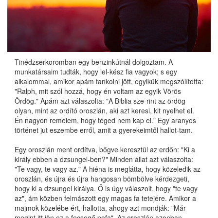
Tinédzserkoromban egy benzinkútnál dolgoztam. A
munkatársaim tudták, hogy lel-kész fia vagyok; s egy
alkalommal, amikor apám tankolni jött, egyikük megszólította:
"Ralph, mit szól hozzá, hogy én voltam az egyik Vörös
Ördög." Apám azt válaszolta: "A Biblia sze-rint az ördög
olyan, mint az ordító oroszlán, aki azt keresi, kit nyelhet el.
Én nagyon remélem, hogy téged nem kap el." Egy aranyos
történet jut eszembe erről, amit a gyerekeimtől hallot-tam.
Egy oroszlán ment ordítva, bőgve keresztül az erdőn: "Ki a
király ebben a dzsungel-ben?" Minden állat azt válaszolta:
"Te vagy, te vagy az." A hiéna is meglátta, hogy közeledik az
oroszlán, és újra és újra hangosan bömbölve kérdezgeti,
hogy ki a dzsungel királya. Ő is úgy válaszolt, hogy "te vagy
az", ám közben felmászott egy magas fa tetejére. Amikor a
majmok közelébe ért, hallotta, ahogy azt mondják: "Már
megint itt jön ez a fecsegő pofa". Az oroszlán azonban