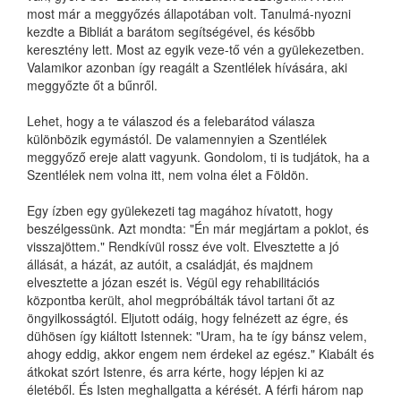
most már a meggyőzés állapotában volt. Tanulmá-nyozni
kezdte a Bibliát a barátom segítségével, és később
keresztény lett. Most az egyik veze-tő vén a gyülekezetben.
Valamikor azonban így reagált a Szentlélek hívására, aki
meggyőzte őt a bűnről.
Lehet, hogy a te válaszod és a felebarátod válasza
különbözik egymástól. De valamennyien a Szentlélek
meggyőző ereje alatt vagyunk. Gondolom, ti is tudjátok, ha a
Szentlélek nem volna itt, nem volna élet a Földön.
Egy ízben egy gyülekezeti tag magához hívatott, hogy
beszélgessünk. Azt mondta: "Én már megjártam a poklot, és
visszajöttem." Rendkívül rossz éve volt. Elvesztette a jó
állását, a házát, az autóit, a családját, és majdnem
elvesztette a józan eszét is. Végül egy rehabilitációs
központba került, ahol megpróbálták távol tartani őt az
öngyilkosságtól. Eljutott odáig, hogy felnézett az égre, és
dühösen így kiáltott Istennek: "Uram, ha te így bánsz velem,
ahogy eddig, akkor engem nem érdekel az egész." Kiabált és
átkokat szórt Istenre, és arra kérte, hogy lépjen ki az
életéből. És Isten meghallgatta a kérését. A férfi három nap