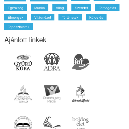
Reménység Média
Biblia
Kereszténység
Életmód
Szabadegyetem
Misszió
Szolgálat
Egészség
Munka
Világ
Szeretet
Támogatás
Élmények
Világnézet
Történetek
Küldetés
Tapasztalatok
Ajánlott linkek