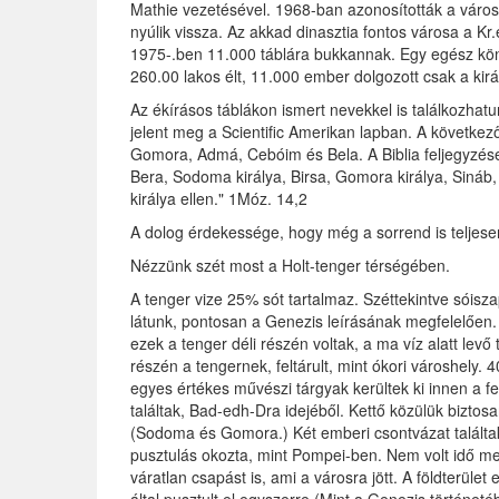
Mathie vezetésével. 1968-ban azonosították a várost
nyúlik vissza. Az akkad dinasztia fontos városa a Kr
1975-.ben 11.000 táblára bukkannak. Egy egész köny
260.00 lakos élt, 11.000 ember dolgozott csak a kirá
Az ékírásos táblákon ismert nevekkel is találkozhat
jelent meg a Scientific Amerikan lapban. A következ
Gomora, Admá, Cebóim és Bela. A Biblia feljegyzése 
Bera, Sodoma királya, Birsa, Gomora királya, Sináb
királya ellen." 1Móz. 14,2
A dolog érdekessége, hogy még a sorrend is teljes
Nézzünk szét most a Holt-tenger térségében.
A tenger vize 25% sót tartalmaz. Széttekintve sóiszap
látunk, pontosan a Genezis leírásának megfelelően.
ezek a tenger déli részén voltak, a ma víz alatt lev
részén a tengernek, feltárult, mint ókori városhely
egyes értékes művészi tárgyak kerültek ki innen a fe
találtak, Bad-edh-Dra idejéből. Kettő közülük biztosa
(Sodoma és Gomora.) Két emberi csontvázat találtak i
pusztulás okozta, mint Pompei-ben. Nem volt idő m
váratlan csapást is, ami a városra jött. A földterül
által pusztult el egyszerre.(Mint a Genezis történeté