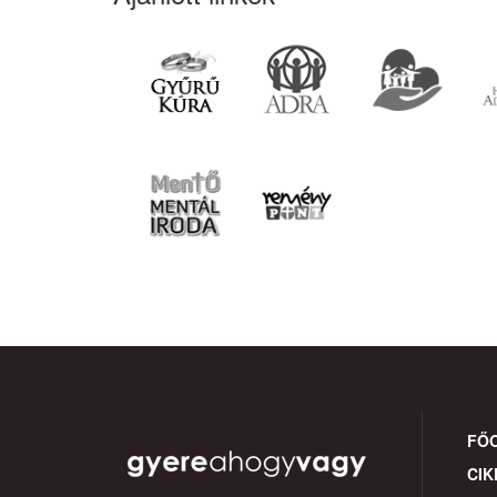
FŐ
CIK