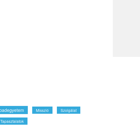
badegyetem
Misszió
Szolgálat
Tapasztalatok