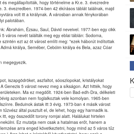
 és megállapították, hogy történelme a Kr.e. 3. évezredre
.e. 3. évezredben. 1974-ben 42 ékírásos táblát találnak, majd
vtára volt itt a királynak. A városban annak fénykorában
lyi palotában.
unk: Ábrahám, Ézsau, Saul, Dávid neveivel. 1977-ben egy cikk
ő 5 város nevét találták meg egy eblai táblán: Sodoma,
szintén ezt az öt várost említi meg: "ezek háborút indítottak
, Admá királya, Seméber, Cebóim királya és Bela, azaz Cóar
en megegyezik.
K
ot, iszapgödröket, aszfaltot, sóoszlopokat, kristályokat
 A Genezis 5 várost nevez meg a síkságon. Azt hitték, hogy
ő területeken. Ma ez megdőlt. 1924-ben Bad-edh-Dra, délkeleti
. 40évig azonban nem foglalkoztak vele komolyan. 1965-ben
lszínre. Beduinok ástak itt 3 évig. 1973-ban 4 másik várost
n tűzvész által pusztult el, de lehet, hogy egy harmadik is.
tt, egy összedőlt torony romjai alatt. Halálukat hirtelen
enekülni. Ez mutatja nem csak a hatalmas erőt, hanem a
et elemzése arra enged következtetni, hogy mind az 5 város tűz
ben.) Arra lehet a leletekből következtetni, hogy ezek a