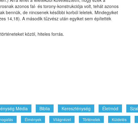
rosnak azonos fal- és torony-konstrukciója volt, tehát azonos
ltak bennük, de nincsenek későbbi korból leletek. Mindegyiket
ózes 14,18). A második tűzvész után egyiket sem építették
történeteket közöl, hiteles forrás.
énység Média
Biblia
Kereszténység
Életmód
Sza
mogatás
Élmények
Világnézet
Történetek
Küldetés