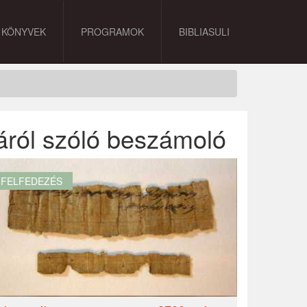
KÖNYVEK
PROGRAMOK
BIBLIASULI
áról szóló beszámoló
FELFEDEZÉS