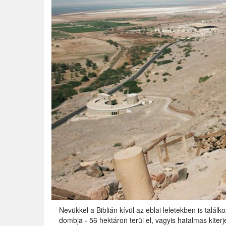
Nevükkel a Biblián kívül az eblai leletekben is talá
dombja - 56 hektáron terül el, vagyis hatalmas kite