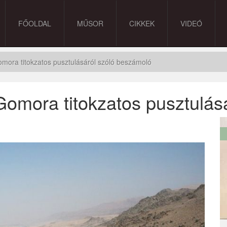
FŐOLDAL
MŰSOR
CIKKEK
VIDEÓ
mora titokzatos pusztulásáról szóló beszámoló
omora titokzatos pusztulás