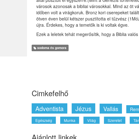
városok azonosak a bibliai városokkal. Mind az öt vá
időben volt a virágkoruk. Bronz kori cserepeket talá
ötven éven belül kétszer pusztította el tűzvész (1M
újra. Érdekes, hogy a temetők is ki voltak égve.
Ezek a leletek tehát megerősítik, hogy a Biblia valós 
sodoma és gomora
Cimkefelhő
Adventista
Jézus
Vallás
Rem
Egészség
Munka
Világ
Szeretet
Tá
Ajánlott linkek