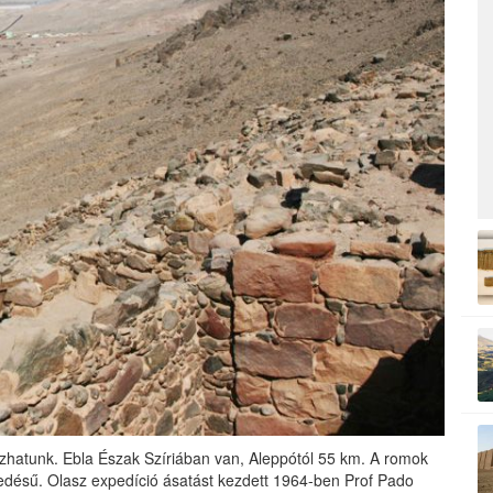
lkozhatunk. Ebla Észak Szíriában van, Aleppótól 55 km. A romok
rjedésű. Olasz expedíció ásatást kezdett 1964-ben Prof Pado