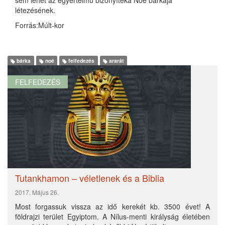
létezésének.
Forrás:
Múlt-kor
bárka
noé
felfedezés
ararát
FELFEDEZÉS
Tutankhamon – véletlenek és a Biblia
2017. Május 26.
Most forgassuk vissza az idő kerekét kb. 3500 évet! A
földrajzi terület Egyiptom. A Nílus-menti királyság életében