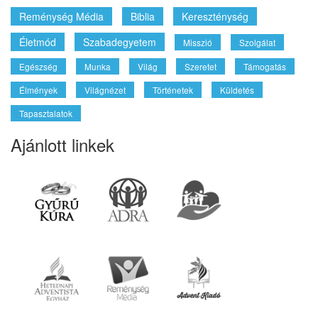
Reménység Média
Biblia
Kereszténység
Életmód
Szabadegyetem
Misszió
Szolgálat
Egészség
Munka
Világ
Szeretet
Támogatás
Élmények
Világnézet
Történetek
Küldetés
Tapasztalatok
Ajánlott linkek