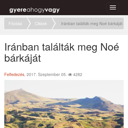
Toggle
navigati
Főoldal
Cikkek
Iránban találták meg Noé bárkáját
Iránban találták meg Noé
bárkáját
Felfedezés
, 2017. Szeptember 05.
4282