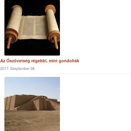
Az Ószövetség régebbi, mint gondolták
2017. Szeptember 08.