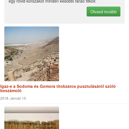
egy rövid korszakot minden későbbi fáraó titkolt.
Olvasd tovább
Igaz-e a Sodoma és Gomora titokzatos pusztulásáról szóló
beszámoló
2018. Január 15.