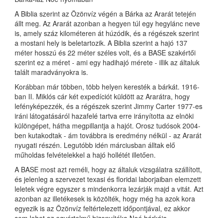
A Biblia szerint az Özönvíz végén a Bárka az Ararát tetején
állt meg. Az Ararát azonban a hegyen túl egy hegylánc neve
is, amely száz kilométeren át húzódik, és a régészek szerint
a mostani hely is beletartozik. A Biblia szerint a hajó 137
méter hosszú és 22 méter széles volt, és a BASE szakértői
szerint ez a méret - ami egy hadihajó mérete - illik az általuk
talált maradványokra is.
Korábban már többen, több helyen keresték a bárkát. 1916-
ban II. Miklós cár két expedíciót küldött az Ararátra, hogy
lefényképezzék, és a régészek szerint Jimmy Carter 1977-es
iráni látogatásáról hazafelé tartva erre irányította az elnöki
különgépet, hátha megpillantja a hajót. Orosz tudósok 2004-
ben kutakodtak - ám továbbra is eredmény nélkül - az Ararát
nyugati részén. Legutóbb idén márciusban álltak elő
műholdas felvételekkel a hajó hollétét illetően.
A BASE most azt reméli, hogy az általuk vizsgálatra szállított,
és jelenleg a szervezet texasi és floridai laborjaiban elemzett
leletek végre egyszer s mindenkorra lezárják majd a vitát. Azt
azonban az illetékesek is közölték, hogy még ha azok kora
egyezik is az Özönvíz feltértelezett időpontjával, ez akkor
sem lehet az egyértelmű bizonyítéka Noé bárkája