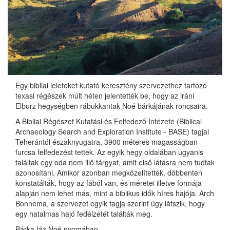
Egy bibliai leleteket kutató keresztény szervezethez tartozó
texasi régészek múlt héten jelentették be, hogy az iráni
Elburz hegységben rábukkantak Noé bárkájának roncsaira.
A Bibliai Régészet Kutatási és Felfedező Intézete (Biblical
Archaeology Search and Exploration Institute - BASE) tagjai
Teherántól északnyugatra, 3900 méteres magasságban
furcsa felfedezést tettek. Az egyik hegy oldalában ugyanis
találtak egy oda nem illő tárgyat, amit első látásra nem tudtak
azonosítani. Amikor azonban megközelítették, döbbenten
konstatálták, hogy az fából van, és méretei illetve formája
alapján nem lehet más, mint a biblikus idők híres hajója. Arch
Bonnema, a szervezet egyik tagja szerint úgy látszik, hogy
egy hatalmas hajó fedélzetét találták meg.
Bárka-láz Noé nyomában