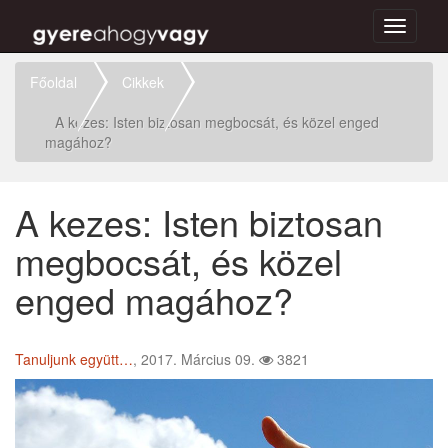
Toggle
navigati
Főoldal
Cikkek
A kezes: Isten biztosan megbocsát, és közel enged
magához?
A kezes: Isten biztosan
megbocsát, és közel
enged magához?
Tanuljunk együtt…
, 2017. Március 09.
3821