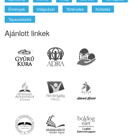
Élmények
Világnézet
Történetek
Küldetés
Tapasztalatok
Ajánlott linkek