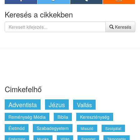
Keresés a cikkekben
Keresés
Cimkefelhő
Adventista
Jézus
Vallás
Reménység Média
Biblia
Kereszténység
Életmód
Szabadegyetem
Misszió
Szolgálat
Egészség
Munka
Világ
Szeretet
Támogatás