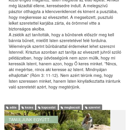
még lázadtál ellene, keresésedre indult. A melegszívű
pásztor otthagyta a kilencvenkilencet és kiment a pusztába,
hogy megkeresse az elveszettet. A megsebzett, pusztuló
lelket szeretettel karjába zárta, és örömmel vitte a
biztonságos akolba.
A zsidók azt tanították, hogy a bűnösnek először meg kell
bánnia bűneit, mielőtt Isten szeretetével felé fordulna.
Véleményük szerint bűnbánattal érdemeket lehet szerezni
Istennél. Krisztus azonban azt tanítja az elveszett juhról szóló
példázatban, hogy üdvösségünk nem azon múlik, hogy mi
keressük Istent, hanem azon, hogy Ő keres minket. "Nincs,
aki megértse, nincs aki keresse az Istent. Mindnyájan
elhajlottak" (Róm 3: 11-12). Nem azért térünk meg, hogy
Isten szeressen minket, hanem Isten kinyilatkoztatta irántunk
való szeretetét azért, hogy megtérjünk.
adós
kezes
kapcsolat
megbocsát
szeretet
TANULJUNK EGYÜTT…