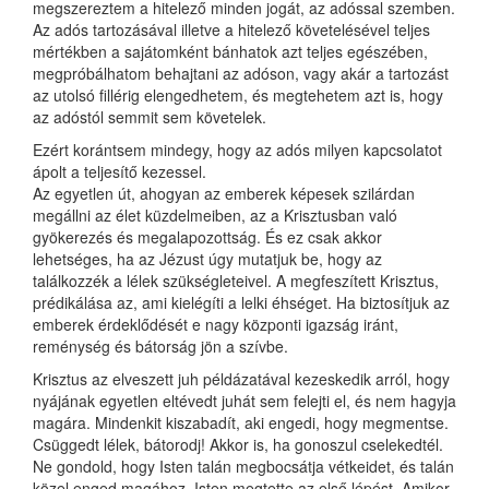
megszereztem a hitelező minden jogát, az adóssal szemben.
Az adós tartozásával illetve a hitelező követelésével teljes
mértékben a sajátomként bánhatok azt teljes egészében,
megpróbálhatom behajtani az adóson, vagy akár a tartozást
az utolsó fillérig elengedhetem, és megtehetem azt is, hogy
az adóstól semmit sem követelek.
Ezért korántsem mindegy, hogy az adós milyen kapcsolatot
ápolt a teljesítő kezessel.
Az egyetlen út, ahogyan az emberek képesek szilárdan
megállni az élet küzdelmeiben, az a Krisztusban való
gyökerezés és megalapozottság. És ez csak akkor
lehetséges, ha az Jézust úgy mutatjuk be, hogy az
találkozzék a lélek szükségleteivel. A megfeszített Krisztus,
prédikálása az, ami kielégíti a lelki éhséget. Ha biztosítjuk az
emberek érdeklődését e nagy központi igazság iránt,
reménység és bátorság jön a szívbe.
Krisztus az elveszett juh példázatával kezeskedik arról, hogy
nyájának egyetlen eltévedt juhát sem felejti el, és nem hagyja
magára. Mindenkit kiszabadít, aki engedi, hogy megmentse.
Csüggedt lélek, bátorodj! Akkor is, ha gonoszul cselekedtél.
Ne gondold, hogy Isten talán megbocsátja vétkeidet, és talán
közel enged magához. Isten megtette az első lépést. Amikor