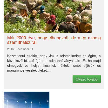
Már 2000 éve, hogy elhangzott, de még mindig
számíthatsz rá!
2016. December 01.
Közvetlenül azelőtt, hogy Jézus felemelkedett az égbe, a
következő biztató ígéretet adta tanítványainak: „És ha majd
elmegyek és helyet készítek néktek, ismét eljövök és
magamhoz veszlek titeket,...
Olvasd tovább