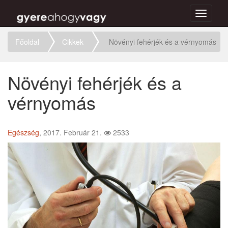
Toggle
navigati
Főoldal
Cikkek
Növényi fehérjék és a vérnyomás
Növényi fehérjék és a
vérnyomás
Egészség
, 2017. Február 21.
2533