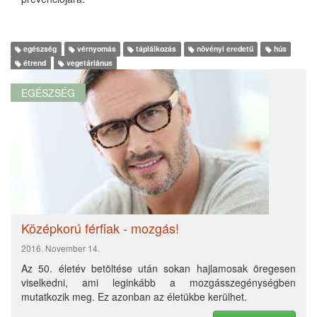
egészség
vérnyomás
táplálkozás
növényi eredetű
hús
étrend
vegetáriánus
EGÉSZSÉG
Középkorú férfiak - mozgás!
2016. November 14.
Az 50. életév betöltése után sokan hajlamosak öregesen
viselkedni, ami leginkább a mozgásszegénységben
mutatkozik meg. Ez azonban az életükbe kerülhet.