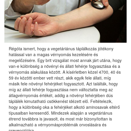
Régóta ismert, hogy a vegetáriánus táplálkozás jótékony
hatással van a magas vérnyomás kezelésére és
megelőzésére. Egy brit vizsgálat most annak járt utána, hogy
van-e különbség a növényi és állati fehérje fogyasztása és a
vérnyomás alakulása között. A kísérletben közel 4700, 40 és
59 év közötti ember vett részt, akik egyik fele állati, míg
másik fele növényi fehérjéket fogyasztott. Azt találták, hogy
míg az állati fehérje fogyasztása nem változtatta meg az
átlagvérnyomás értékét, addig a növényi fehérjében dús
táplálék kimutatható csökkenést idézett elő. Feltételezik,
hogy a különbség oka a fehérjéket alkotó aminosavak eltérő
típusaiban keresendő. Mindezek alapján a vegetáriánus
étrend továbbra is javasolt, és most már bizonyítottan is
alkalmazható a vérnyomásproblémák orvoslására és
prevenciójára.