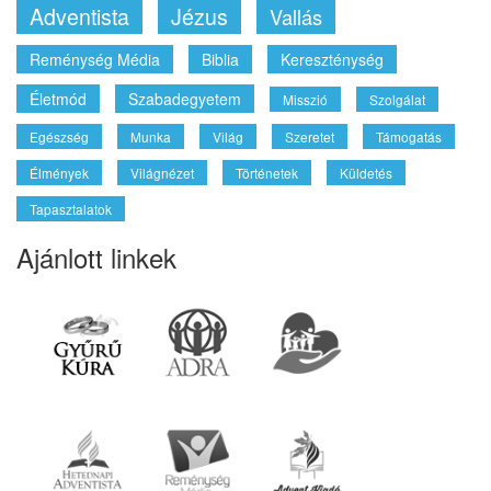
Adventista
Jézus
Vallás
Reménység Média
Biblia
Kereszténység
Életmód
Szabadegyetem
Misszió
Szolgálat
Egészség
Munka
Világ
Szeretet
Támogatás
Élmények
Világnézet
Történetek
Küldetés
Tapasztalatok
Ajánlott linkek